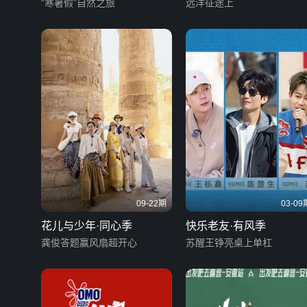
“寒暑假”自然之旅
远洋征途上
09-22期
03-09
花儿与少年·同心季
快乐老友·有风季
龚俊答题赢风扇超开心
苏醒王铮亮桌上单杠