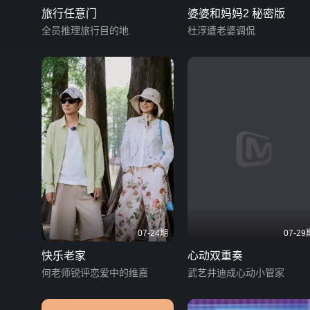
旅行任意门
婆婆和妈妈2 秘密版
全员推理旅行目的地
杜淳遭老婆调侃
07-24期
07-29
快乐老家
心动双重奏
何老师锐评恋爱中的维嘉
武艺井迪成心动小管家