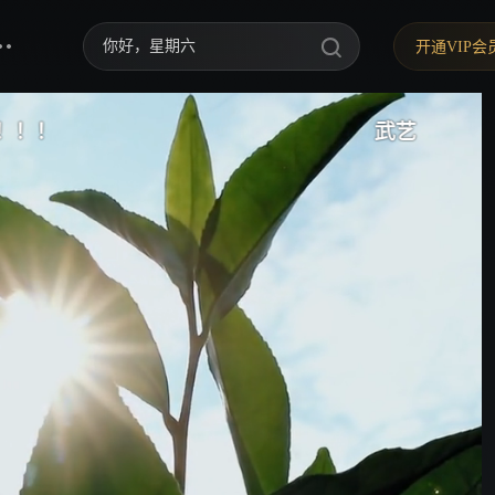
你好，星期六
开通VIP会
中餐厅·南洋拾光季
快乐老家
武艺
野狗骨头
忙忙碌碌寻宝藏2
我们的宿舍·归心季
爸爸当家 第五季
密室大逃脱 第八季
御廷谣
歌手2026