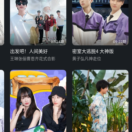
期
07-14期
09-22期
出发吧！人间美好
密室大逃脱4 大神版
王琳张俪曹恩齐花式合影
黄子弘凡神走位