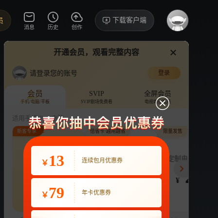
下载客户端
员
消息
历史
创作
开通会员，观看完整内容
视频
讨论
·323
请登录您的账号
登录
搞笑艺家人
›
详情
会员
SVIP
全屏会员
手机/电脑/平板
SVIP剧场免费看
电视端也能用
综艺
家庭
旅游
娱乐
适用手机/Pad/电脑
新客专享
倍省卡·越用越省
限量发售
评论
收藏
下载
换设备看
2.0万分享
连续包月
13
月付最低至
定制电子吧唧年
连续包月优惠券
￥
22
3.9
248
VIP畅享海量剧综
VIP畅享海量剧综
¥
¥
¥
热剧抢先看
|
广告特权
|
1080P
79
22
年卡优惠券
￥
立即购买