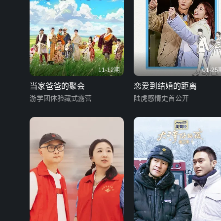
11-12期
01-25
当家爸爸的聚会
恋爱到结婚的距离
游学团体验藏式露营
陆虎感情史首公开