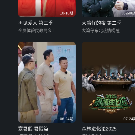
10-10期
02-08
再见爱人 第三季
大湾仔的夜 第二季
全员体验民政局义工
大湾仔东北热情唠嗑
08-24期
07-24
寒暑假 暑假篇
森林进化论2025