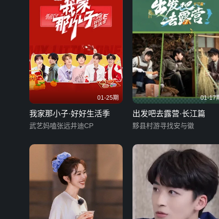
01-25期
01-17
我家那小子·好好生活季
出发吧去露营·长江篇
武艺妈嗑张远井迪CP
黟县村游寻找安与徽