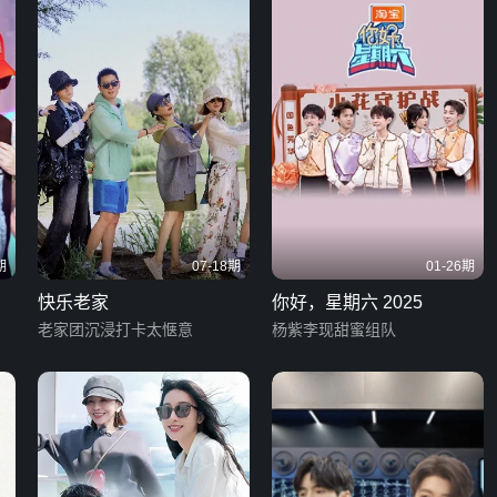
期
07-18期
01-26期
快乐老家
你好，星期六 2025
老家团沉浸打卡太惬意
杨紫李现甜蜜组队