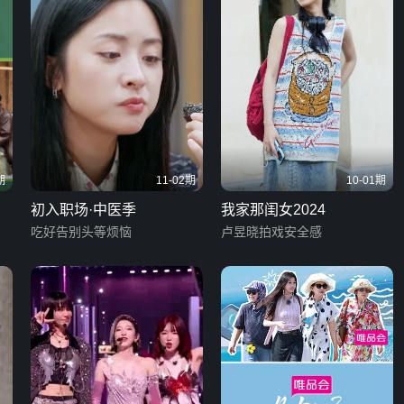
期
11-02期
10-01期
初入职场·中医季
我家那闺女2024
吃好告别头等烦恼
卢昱晓拍戏安全感