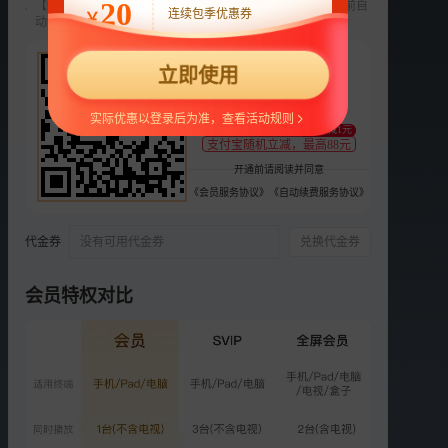
20
【新用户专享】前3个月每月9元，第4个月起22元/月，到期前自
连续包季优惠券
￥
动续费，可随时取消。
选集
更多
22
正片
衍生
立即使用
¥
限免
支持
扫码支付
第1期：武艺外婆勇闯唱跳
实际优惠以登录后为准，查看活动规则
至少减1元
圈
支付宝随机立减，最高88元
5076.4万次播放
开通前请阅读并同意
2025-08-10
《会员服务协议》
《自动续费服务协议》
VIP
第2期：武艺维嘉郴州版花
少
代金券
没有可用代金券
兑换代金券
5049.9万次播放
2025-08-18
会员特权对比
VIP
第3期：维嘉武艺爆梗名场
面
5002.2万次播放
2025-08-25
VIP
第4期：武艺维嘉被区别对
待？