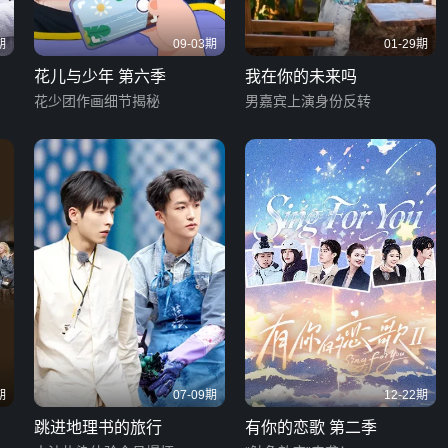
期
09-03期
01-29期
花儿与少年 第六季
我在你的未来吗
花少团作画细节揭秘
男嘉宾上演身份反转
期
07-09期
12-22期
跳进地理书的旅行
有你的恋歌 第二季