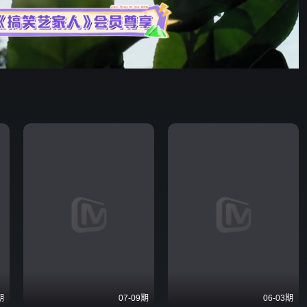
40:25
576P
倍速
发射
期
07-09期
06-03期