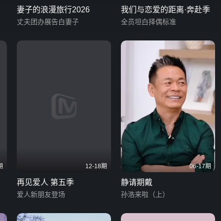
妻子的浪漫旅行2026
我们与恋爱的距离·奔赴季
丈夫团办展告白妻子
全员坦白择偶标准
期
12-18期
06-17期
再见爱人 第五季
静请期戴
爱人新朋友登场
孙浩来啦（上）