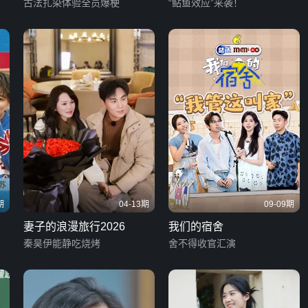
古法扎染体验全员爆梗
“鲇鱼效应”来袭！
期
04-13期
09-09期
妻子的浪漫旅行2026
我们的宿舍
秦昊伊能静吃烧烤
舍不得收官汇演