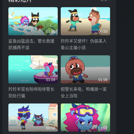
01:05
00:55
鲨鱼凶猛追击，警长救援
羚羚羊又使坏！伪装美人
抓捕两不误
鱼公主骗小孩
01:04
01:06
羚羚羊冒充啦咘啦哆警长
假警长来电，鸭嘴兽一家
到处行骗
全上当啦
00:58
01:02