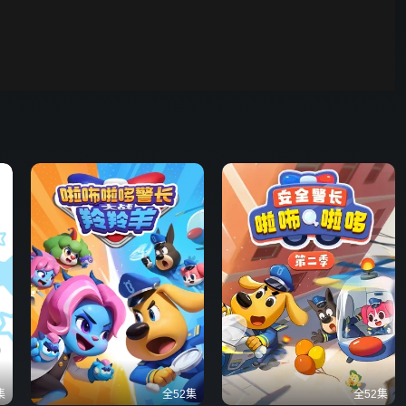
00:01
自动
倍速
发射
集
全52集
全52集