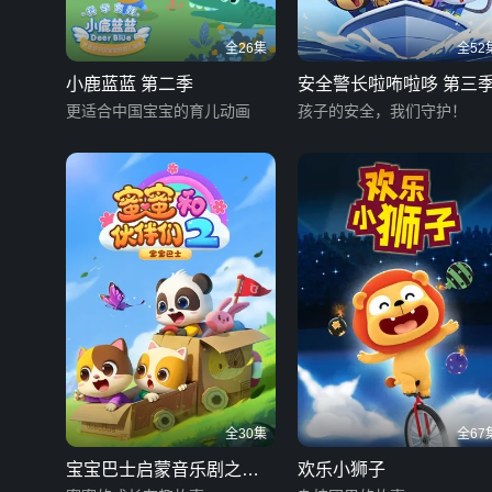
全26集
全52
小鹿蓝蓝 第二季
安全警长啦咘啦哆 第三
更适合中国宝宝的育儿动画
孩子的安全，我们守护！
全30集
全67
宝宝巴士启蒙音乐剧之蜜
欢乐小狮子