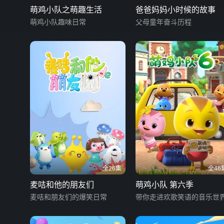
萌鸡小队之萌趣生活
爸爸妈妈小时候的故事
萌鸡小队趣味日常
父母童年奋斗历程
全26集
全46
麦咭和他的朋友们
萌鸡小队 第六季
麦咭和朋友们的爆笑日常
带你走进欢歌笑语的音乐世