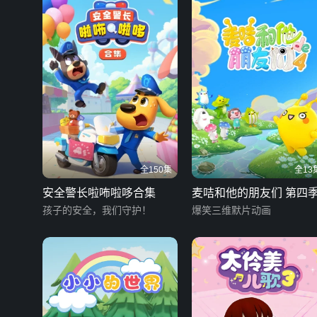
全150集
全13
安全警长啦咘啦哆合集
麦咭和他的朋友们 第四
孩子的安全，我们守护！
爆笑三维默片动画