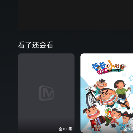
00:00
弹
看了还会看
全100集
全70