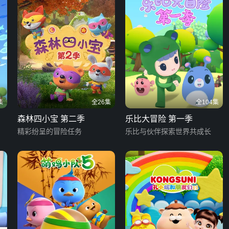
集
全26集
全104集
森林四小宝 第二季
乐比大冒险 第一季
精彩纷呈的冒险任务
乐比与伙伴探索世界共成长