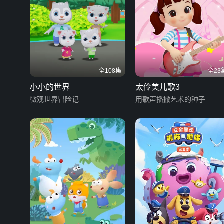
全108集
全23
小小的世界
太伶美儿歌3
微观世界冒险记
用歌声播撒艺术的种子