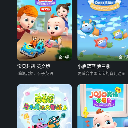
全73集
全26
宝贝赳赳 英文版
小鹿蓝蓝 第三季
适龄启蒙，亲子英语
更适合中国宝宝的育儿动画