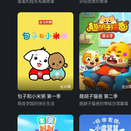
蜜和伙伴们 第二季
蜜蜜的成长有趣故事
杂技团里的故事
全26集
全30
包子和小米粥 第一季
翘胡子猫爸 第二季
萌宠学园的快乐生活
翘胡子猫爸的带娃日常趣事