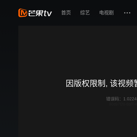
首页
综艺
电视剧
因版权限制, 该视
错误码
：
1.0224
80d97f20-6bf7-