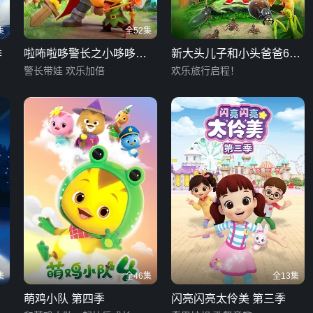
集
全52集
季
啦咘啦哆警长之小哆哆守
新大头儿子和小头爸爸6：
护计划
警长带娃 欢乐加倍
迷你大冒险
欢乐旅行启程！
集
全46集
全13集
萌鸡小队 第四季
闪亮闪亮太伶美 第三季