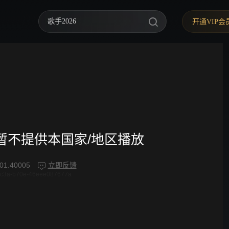
歌手2026
开通VIP会
你好，星期六
中餐厅·南洋拾光季
快乐老家
野狗骨头
忙忙碌碌寻宝藏2
频暂不提供本国家/地区播放
我们的宿舍·归心季
01.40005
立即反馈
4c3a-b70e-46eee087677a
爸爸当家 第五季
密室大逃脱 第八季