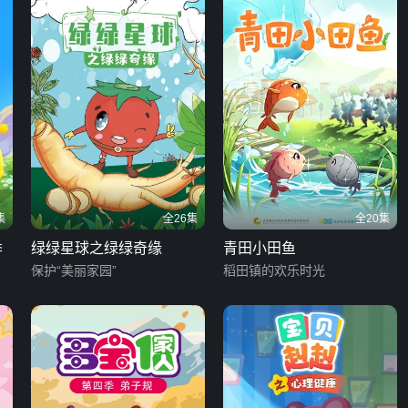
集
全26集
全20集
季
绿绿星球之绿绿奇缘
青田小田鱼
保护“美丽家园”
稻田镇的欢乐时光