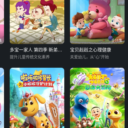
集
全26集
全16集
多宝一家人 第四季 新弟子
宝贝赳赳之心理健康
规
提升儿童传统文化素养
关爱幼儿，从“心”开始