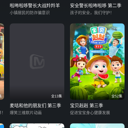
啦咘啦哆警长大战羚羚羊
安全警长啦咘啦哆 第二季
小镇居民的防诈骗意识
孩子的安全，我们守护！
集
全13集
全52集
麦咭和他的朋友们 第三季
宝贝赳赳 第三季
界！
爆笑三维默片动画
促进宝宝身心健康发展