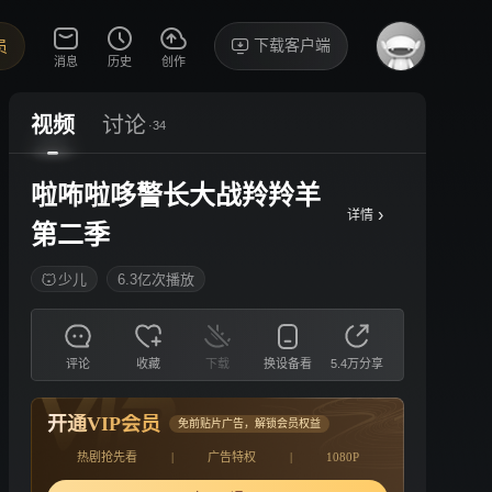
下载客户端
员
消息
历史
创作
视频
讨论
·34
啦咘啦哆警长大战羚羚羊
›
详情
第二季
少儿
6.3亿次播放
评论
收藏
下载
换设备看
5.4万分享
开通VIP会员
免前贴片广告，解锁会员权益
热剧抢先看
|
广告特权
|
1080P