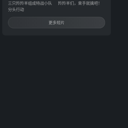
三只羚羚羊组成特战小队
羚羚羊们，束手就擒吧！
分头行动
更多短片