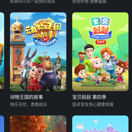
和萌鸡小队一起快乐成长
奇思妙想 歌舞童趣
集
全26集
全30集
动物王国的故事
宝贝赳赳 第四季
快乐无忧，勇敢成长
促进宝宝身心健康发展