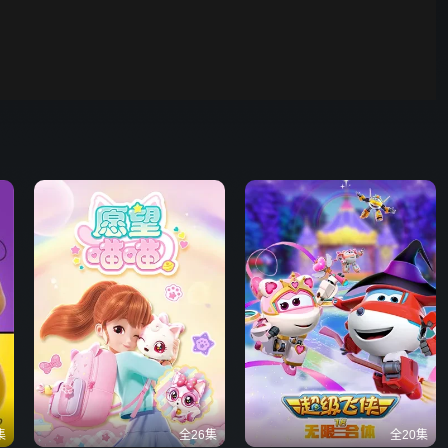
野狗骨头
00:01
自动
倍速
发射
集
全26集
全20集