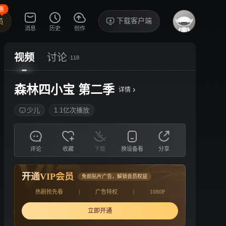
惠
下载客户端
员
消息
历史
创作
视频
讨论
·118
森林四小宝 第二季
›
详情
少儿
1.1亿次播放
评论
收藏
下载
换设备看
分享
开通VIP会员
免前贴片广告，解锁会员权益
热剧抢先看
|
广告特权
|
1080P
立即开通