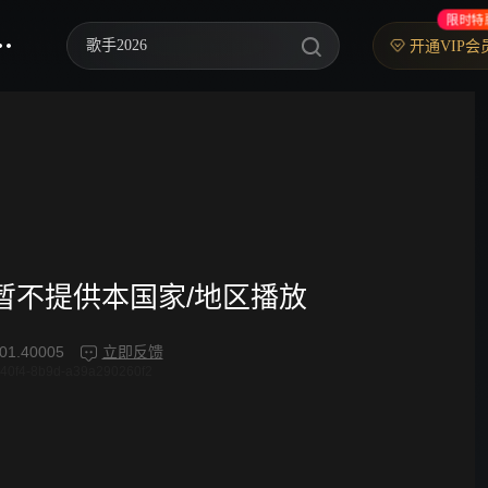
限时特
歌手2026
开通VIP会
乘风2026
中餐厅·南洋拾光季
快乐老家
忙忙碌碌寻宝藏2
妻子的浪漫旅行2026
频暂不提供本国家/地区播放
我们的宿舍·归心季
01.40005
立即反馈
40f4-8b9d-a39a290260f2
克制升温
爸爸当家 第五季
你好，星期六