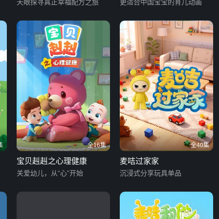
季
天眼探寻真正幸福配方之旅
更适合中国宝宝的育儿动画
集
全16集
全40集
宝贝赳赳之心理健康
麦咭过家家
关爱幼儿，从“心”开始
沉浸式分享玩具单品