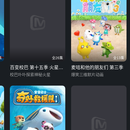
集
全26集
全13集
百变校巴 第十五季 火星大
麦咭和他的朋友们 第三季
冒险
校巴卟卟探索神秘火星
爆笑三维默片动画