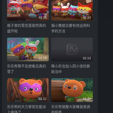
01:20
01:33
瓶子里的雪花莲居然真的
猫小鹰提议要有效运用科
盛开啦
学的方法
01:29
01:13
乐乐熊等不及想看见真的
啄小尼也加入四小宝的救
雪了
助当中
01:12
01:28
乐乐熊的大力掌现在能派
乐乐熊提醒大家睡鼠很调
上用场了
皮捣蛋