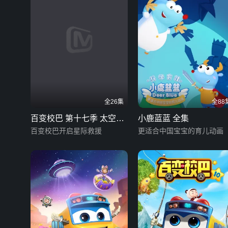
全26集
全88
百变校巴 第十七季 太空大
小鹿蓝蓝 全集
冒险
百变校巴开启星际救援
更适合中国宝宝的育儿动画