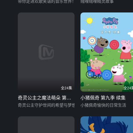
带你走进欢歌笑语的音乐世界！
绒哩绒哩精灵故事
全24集
全24
奇灵公主之魔法萌朵 第一
小猪佩奇 第九季 续集
季
奇灵公主守护世间的希望与梦想
小猪佩奇愉快的日常生活