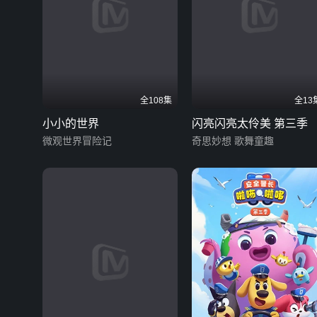
全108集
全13
小小的世界
闪亮闪亮太伶美 第三季
微观世界冒险记
奇思妙想 歌舞童趣