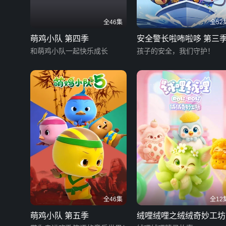
全46集
全52
萌鸡小队 第四季
安全警长啦咘啦哆 第三
和萌鸡小队一起快乐成长
孩子的安全，我们守护！
全46集
全12
萌鸡小队 第五季
绒哩绒哩之绒绒奇妙工坊