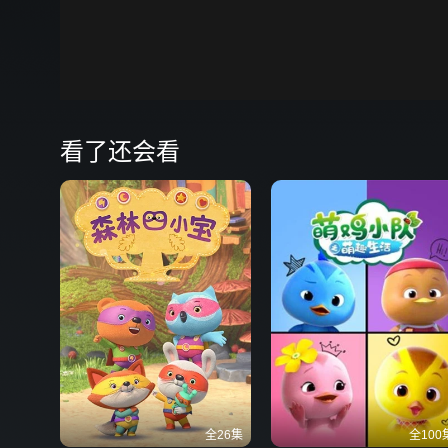
00:00
弹
看了还会看
全26集
全100