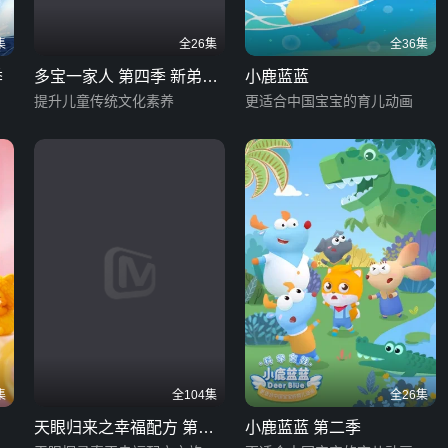
集
全26集
全36集
季
多宝一家人 第四季 新弟子
小鹿蓝蓝
规
提升儿童传统文化素养
更适合中国宝宝的育儿动画
集
全104集
全26集
天眼归来之幸福配方 第二
小鹿蓝蓝 第二季