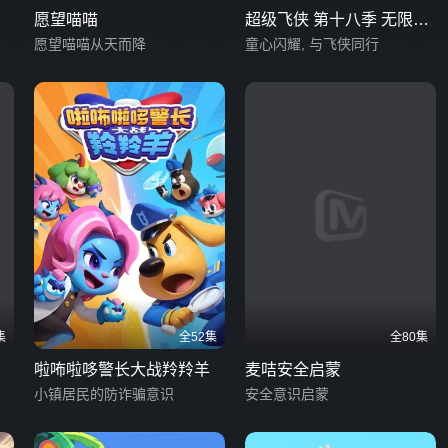
愿望喵喵
超级飞侠 第十八季 无限合
愿望喵喵从天而降
体
童心闪耀, 与飞侠同行
集
全52集
全80集
啦咘啦哆警长大战羚羚羊
麦咭安全启蒙
小镇居民的防诈骗意识
安全意识启蒙