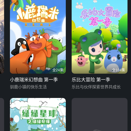
全24集
全104集
小鹿瑞米幻想曲 第一季
乐比大冒险 第一季
驯鹿小镇的快乐生活
乐比与伙伴探索世界共成长