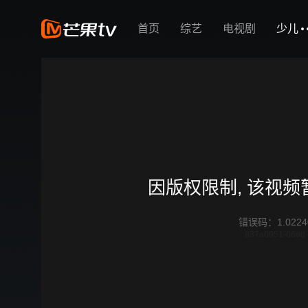
首页
综艺
电视剧
少儿
因版权限制, 该视
错误码
：
1.0224
837a0951-06ed-