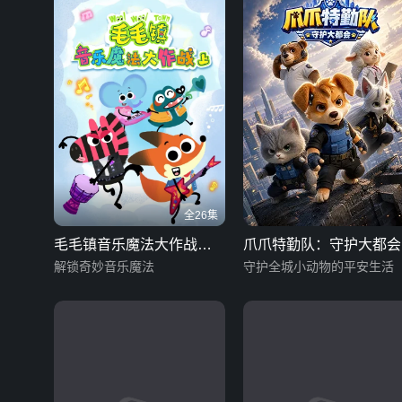
全26集
毛毛镇音乐魔法大作战
爪爪特勤队：守护大都会
（上）
解锁奇妙音乐魔法
守护全城小动物的平安生活