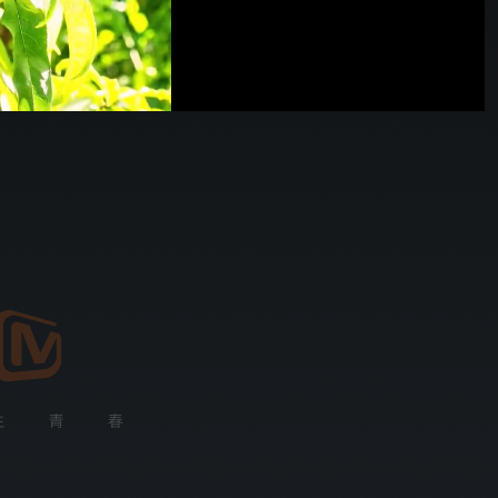
00:56
576P
倍速