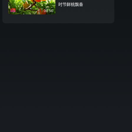
时节鲜桃飘香
00:56