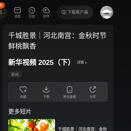
惠
下载客户端
员
消息
历史
创作
千城胜景｜河北南宫：金秋时节
鲜桃飘香
新华视频 2025（下）
›
详情
新闻
收藏
下载
换设备看
分享
更多短片
千城胜景｜河北南宫：金秋