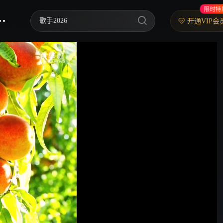
限时特
你好，星期六
开通VIP会
中餐厅·南洋拾光季
快乐老家
野狗骨头
忙忙碌碌寻宝藏2
我们的宿舍·归心季
爸爸当家 第五季
密室大逃脱 第八季
御廷谣