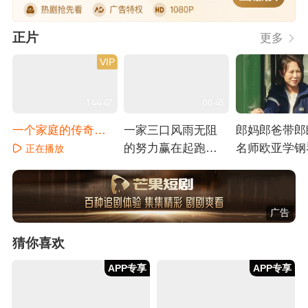
正片
更多
VIP
144:47
00:45
一个家庭的传奇历
一家三口风雨无阻
郎妈郎爸带郎
险
的努力赢在起跑线
名师欧亚学钢
正在播放
上
正在播放
正在播放
广告
猜你喜欢
APP专享
APP专享