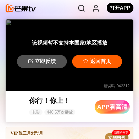
打开APP
该视频暂不支持本国家/地区播放
立即反馈
返回首页
错误码: 042312
你行！你上！
APP看高清
电影
440.5万次播放
新用户专享
VIP首三月9元/月
立刻购买