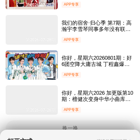
丁程鑫小魔术轻松“拿捏”章若
第2026-07-25期
APP专享
楠金靖
我们的宿舍·归心季 第7期：高
瀚宇李雪琴同事多年没有联系
方式？李维嘉吴昕震惊孙怡是
第2026-07-28期
APP专享
声乐担当
你好，星期六20260801期：好
6团空降大庸古城 丁程鑫爆笑
模仿孙悟空经典台词
第2026-08-01期
APP专享
你好，星期六2026 加更版第10
期：檀健次变身中华小曲库获
全场MVP 魔性舞蹈登场金靖章
第2026-07-26期
APP专享
若楠不停爆灯
换一换