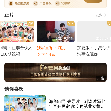
正片
更多
VIP
VIP
V
2025-07-11
2025-07-11
2025-07-
第4期：往季合伙人
独家直拍：沈月翟
加更版：丁禹兮尹
100期祝福
潇闻摊位开张
浩宇洗碗pk
正在播放
正在播放
正在播放
广告
猜你喜欢
海角88号 先导片：刘涛时隔七
年再开民宿 颜安再就业立誓达