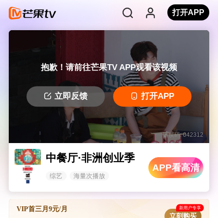
打开APP
抱歉！请前往芒果TV APP观看该视频
立即反馈
打开APP
错误码: 042312
中餐厅·非洲创业季
APP看高清
综艺
海量次播放
新用户专享
VIP首三月9元/月
立刻购买