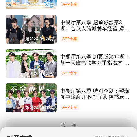
成“零差评”
第2025-09-29期
APP专享
中餐厅第八季 超前彩蛋第3
期：合伙人跨城餐车经营 虞书
欣翟潇闻为黄晓明贴心按摩
第2024-09-20期
APP专享
中餐厅第八季 加更版第10期：
胡一天虞书欣学习手指魔术 尹
正爆笑模仿黄晓明睡觉姿势
第2024-09-21期
APP专享
中餐厅第八季 特别企划：翟潇
闻中途离开不舍再见 虞书欣黄
晓明姜妍“飙”泪送别
第2024-10-03期
APP专享
换一换