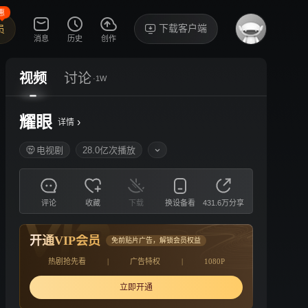
惠
下载客户端
员
消息
历史
创作
视频
讨论
·1W
耀眼
›
详情
电视剧
28.0亿次播放
评论
收藏
下载
换设备看
431.6万分享
开通VIP会员
免前贴片广告，解锁会员权益
热剧抢先看
|
广告特权
|
1080P
立即开通