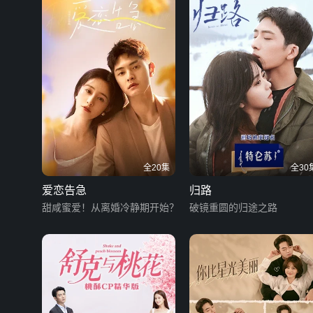
全20集
全30
爱恋告急
归路
甜咸蜜爱！从离婚冷静期开始？
破镜重圆的归途之路