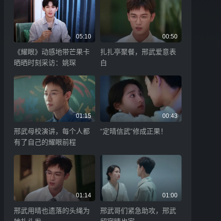
05:10
00:50
《耀眼》动感地带芒果卡
扎扎亭聚餐，邢武爱意表
晒晒时刻采访：姚琛
白
01:15
00:43
邢武母校演讲，每个人都
“定晴信武”修成正果！
有了自己的耀眼前程
01:14
01:00
邢武用晴也遗落的头绳为
邢武哥们紧急助攻，邢武