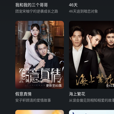
我和我的三个哥哥
46天
团宠宋柚宁的逆袭成长之路
46天追到暗恋对象
更新至80集
全41
假意真情
海上繁花
安子轩顾清的爱情故事
从误会偏见到相知相爱的故