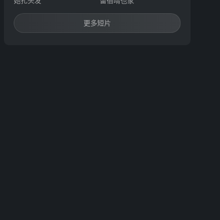
她扎头发
留宿晴也家
更多短片