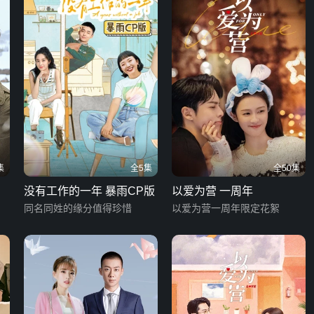
集
全5集
全50集
没有工作的一年 暴雨CP版
以爱为营 一周年
同名同姓的缘分值得珍惜
以爱为营一周年限定花絮