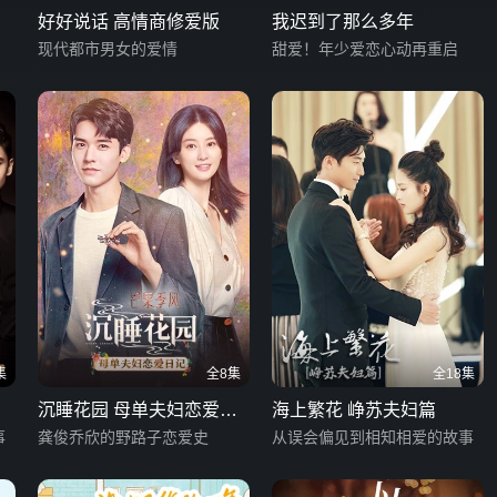
好好说话 高情商修爱版
我迟到了那么多年
现代都市男女的爱情
甜爱！年少爱恋心动再重启
集
全8集
全18集
沉睡花园 母单夫妇恋爱日
海上繁花 峥苏夫妇篇
事
记
龚俊乔欣的野路子恋爱史
从误会偏见到相知相爱的故事