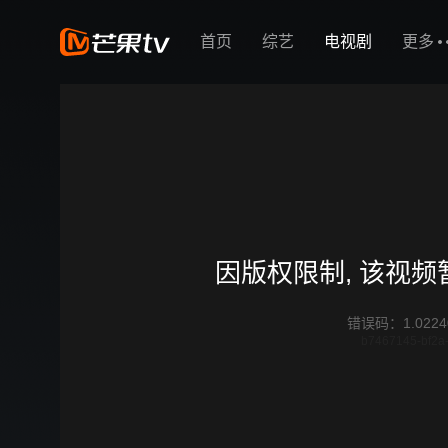
首页
综艺
电视剧
更多
因版权限制, 该视
错误码
：
1.0224
b7467145-bf2a-