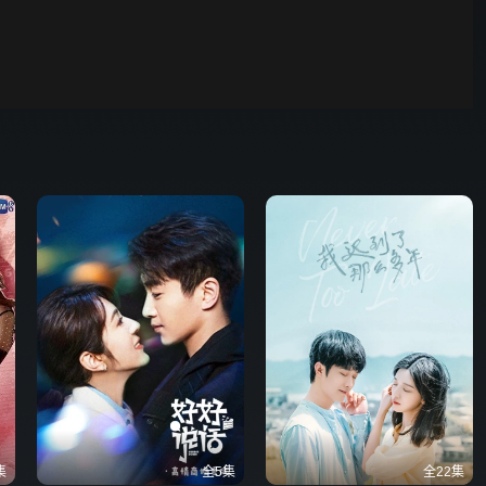
野狗骨头
00:01
自动
倍速
发射
集
全5集
全22集