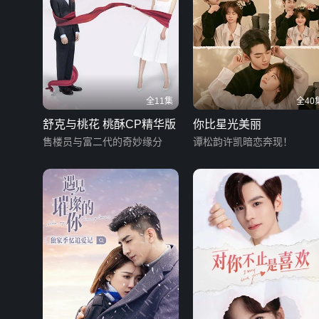
全11集
全40
舒克与桃花 桃酥CP精华版
你比星光美丽
售楼员与富二代的奇妙缘分
谭松韵许凯暗恋奔现！