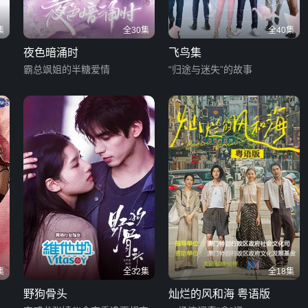
集
全30集
全40集
夜色暗涌时
飞鸟集
霸总飒姐的半糖爱情
“归途与迷失”的故事
集
全32集
全18集
野狗骨头
灿烂的风和海 粤语版