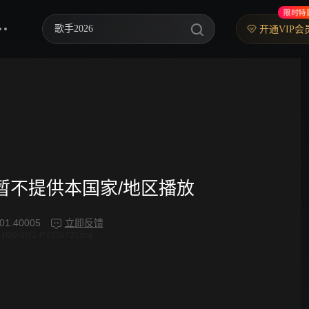
限时特
歌手2026
开通VIP会
乘风2026
中餐厅·南洋拾光季
快乐老家
忙忙碌碌寻宝藏2
妻子的浪漫旅行2026
频暂不提供本国家/地区播放
我们的宿舍·归心季
01.40005
立即反馈
4f29-8f51-f7c336721dca
克制升温
爸爸当家 第五季
你好，星期六