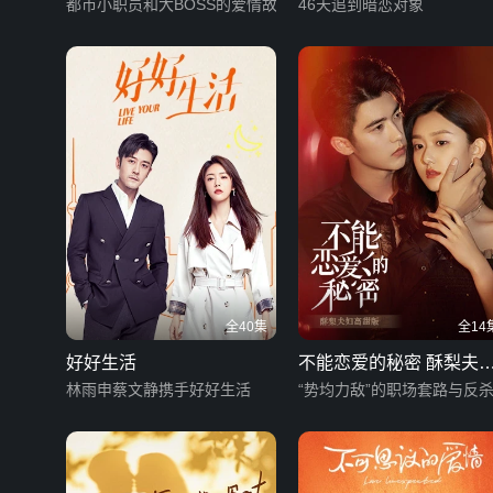
都市小职员和大BOSS的爱情故事
46天追到暗恋对象
全40集
全14
好好生活
不能恋爱的秘密 酥梨夫
林雨申蔡文静携手好好生活
高甜版
“势均力敌”的职场套路与反