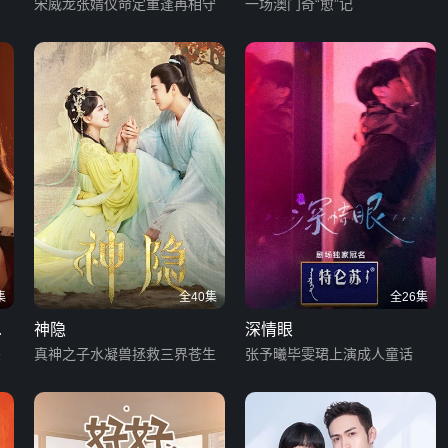
宋威龙张婧仪命定重逢再相守
一场澳门奇“愈”记
集
全40集
全26集
妇
神隐
深情眼
杀
真神之子水凝兽拯救三界苍生
张予曦毕雯珺上演成人童话