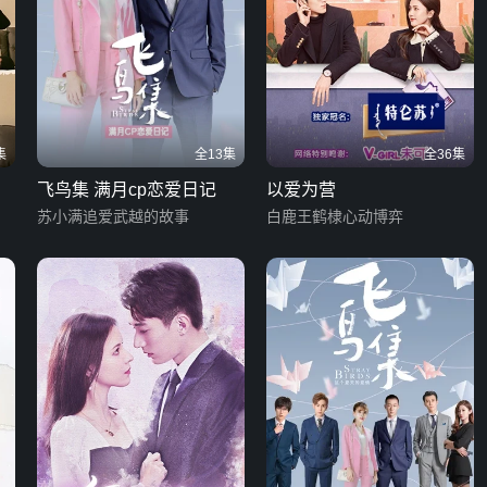
集
全13集
全36集
飞鸟集 满月cp恋爱日记
以爱为营
苏小满追爱武越的故事
白鹿王鹤棣心动博弈