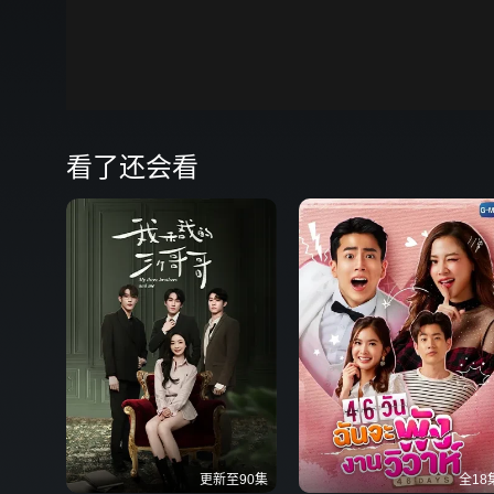
00:00
弹
看了还会看
更新至90集
全18