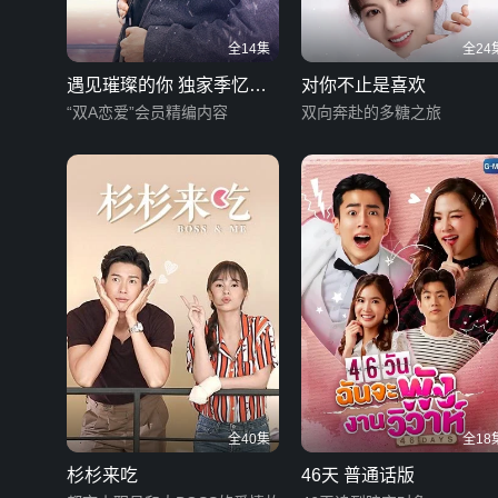
全14集
全24
遇见璀璨的你 独家季忆追
对你不止是喜欢
爱记
“双A恋爱”会员精编内容
双向奔赴的多糖之旅
全40集
全18
杉杉来吃
46天 普通话版