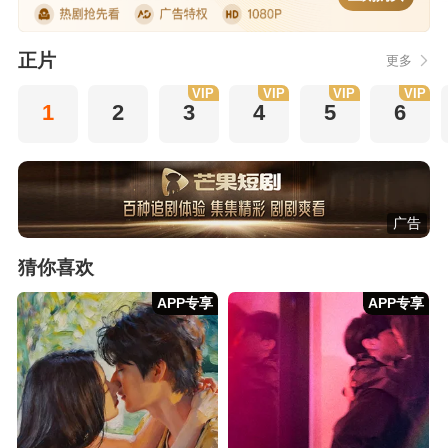
正片
更多
VIP
VIP
VIP
VIP
1
2
3
4
5
6
广告
猜你喜欢
APP专享
APP专享