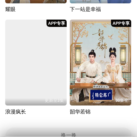
耀眼
下一站是幸福
APP专享
APP专享
更新至3集
30集全
浪漫疯长
韶华若锦
换一换