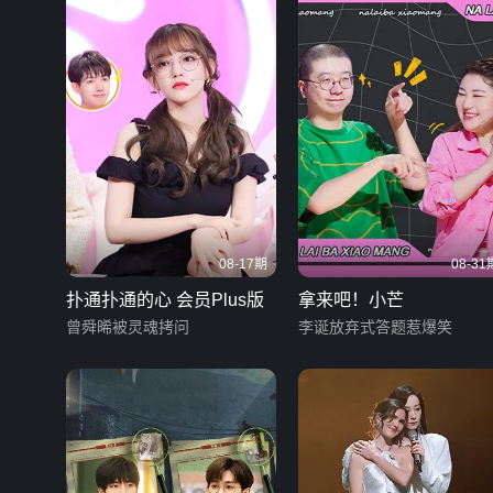
08-17期
08-31
扑通扑通的心 会员Plus版
拿来吧！小芒
曾舜晞被灵魂拷问
李诞放弃式答题惹爆笑