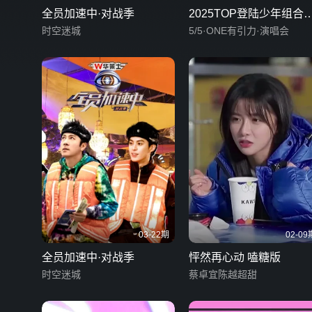
全员加速中·对战季
2025TOP登陆少年组合
时空迷城
唱会
5/5·ONE有引力·演唱会
03-22期
02-09
全员加速中·对战季
怦然再心动 嗑糖版
时空迷城
蔡卓宜陈越超甜