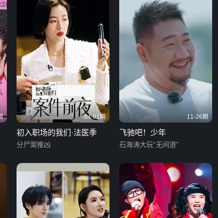
期
04-01期
11-26期
初入职场的我们·法医季
飞驰吧！少年
分尸案推凶
石海涛大玩“无间道”