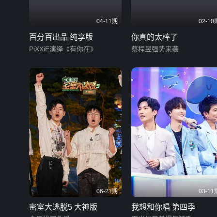
04-11期
02-10
百分百出品 纯享版
你真的太棒了
PiXXiE演绎《有你在》
蔡程昱强势来袭
06-21期
03-11
密室大逃脱5 大神版
我想和你唱 第四季