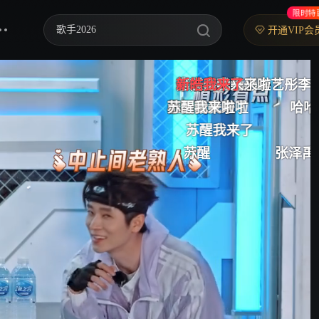
限时特
歌手2026
开通VIP会
你好，星期六
李艺彤李艺彤李艺彤李艺彤
泽禹宝宝我来啦
朱志鑫我来了
第一个
新皓我来了
苏新皓苏新皓苏新皓
中餐厅·南洋拾光季
小极我又来了
丞磊我来啦
张泽禹
苏新皓我来啦
苏醒我来啦
哈哈哈哈，丞磊，又是你
快乐老家
苏醒我来了
啊啊啊啊苏醒
苏醒
张泽禹我来了
丞磊
野狗骨头
忙忙碌碌寻宝藏2
我们的宿舍·归心季
爸爸当家 第五季
密室大逃脱 第八季