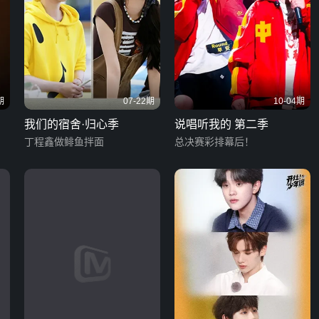
期
07-22期
10-04期
我们的宿舍·归心季
说唱听我的 第二季
丁程鑫做鲱鱼拌面
总决赛彩排幕后！