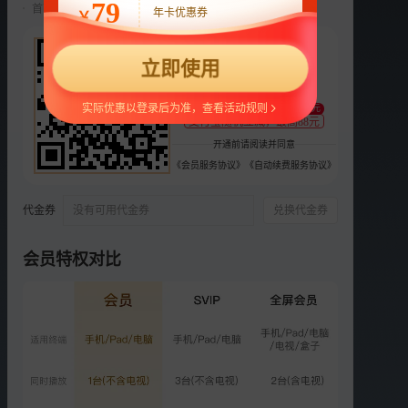
79
首两月仅18元/月，第三月起自动续费22元/月，可随时取消。
年卡优惠券
￥
选集
更多
22
正片
衍生
立即使用
¥
支持
扫码支付
VIP
加载中：苏醒吴宇恒分享心
实际优惠以登录后为准，查看活动规则
至少减1元
支付宝随机立减，最高88元
得
开通前请阅读并同意
1266.0万次播放
2025-06-20
《会员服务协议》
《自动续费服务协议》
VIP
加更版：苏醒复盘高难度任
代金券
没有可用代金券
兑换代金券
务
1133.7万次播放
2025-06-22
会员特权对比
VIP
加载中：李艺彤中二魂大爆
发
1249.2万次播放
2025-06-27
VIP
加更版：苏醒给黄誉博开小
灶