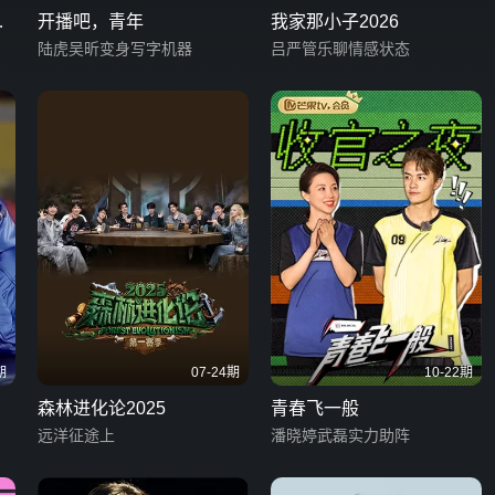
演
开播吧，青年
我家那小子2026
陆虎吴昕变身写字机器
吕严管乐聊情感状态
期
07-24期
10-22期
森林进化论2025
青春飞一般
远洋征途上
潘晓婷武磊实力助阵