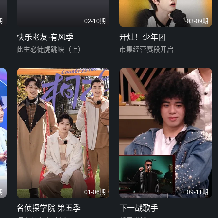
期
02-10期
03-09期
快乐老友·有风季
开灶！少年团
此生必徒虎跳峡（上）
市集经营赛段开启
期
01-06期
09-11期
名侦探学院 第五季
下一战歌手