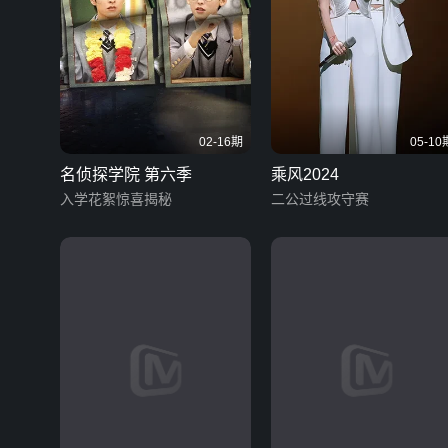
02-16期
05-10
名侦探学院 第六季
乘风2024
入学花絮惊喜揭秘
二公过线攻守赛