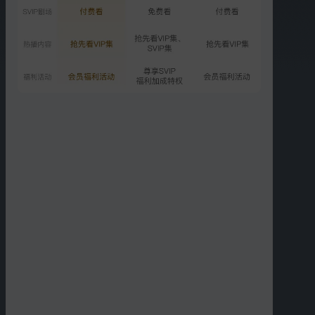
1670.6万次播放
2025-06-29
VIP
加载中：文韬开口秒出百计
1390.5万次播放
2025-07-04
更多选集
精彩短片
更多
›
01:31
12:16
苏醒高情商控场
TOP登陆少年组合夜间追
逃