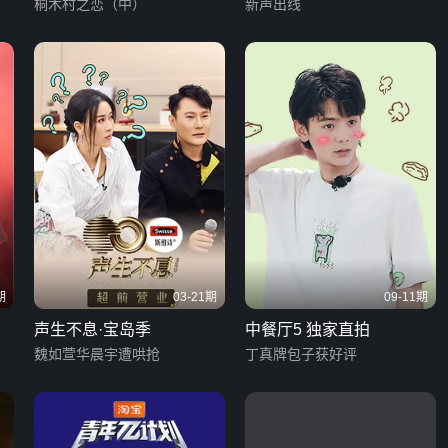
桐木村之恋（中）
新声出线
期
03-21期
09-11期
声生不息·宝岛季
中餐厅5 独家直拍
魏如萱华晨宇遭哄抢
丁真牌包子获好评