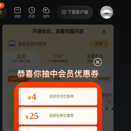
惠
下载客户端
员
消息
历史
创作
开通会员，观看完整内容
视频
讨论
·97
请登录您的账号
登录
全员加速中2025
›
详情
会员
SVIP
全屏会员
手机/电脑/平板
SVIP剧场免费看
电视端也能用
丞磊丞磊丞磊丞磊丞磊丞磊丞磊丞磊丞磊我来了
综艺
竞技
娱乐
适用手机/Pad/电脑
首两月特惠
特惠
限量发售
评论
收藏
下载
换设备看
217.9万分享
连续包月
4
连续包季
定制电子吧唧年
连续包月优惠券
￥
22
63
248
开通VIP会员
免前贴片广告，解锁会员权益
¥
¥
¥
热剧抢先看
|
广告特权
|
1080P
25
22
连续包季优惠券
￥
立即开通