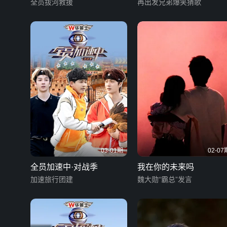
全员拔河救援
再出发兄弟爆笑猜歌
03-01期
02-07
全员加速中·对战季
我在你的未来吗
加速旅行团建
魏大勋“霸总”发言