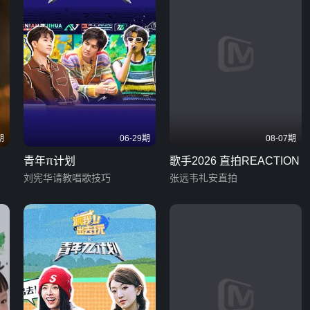
期
06-29期
08-07期
青年π计划
歌手2026 直拍REACTION
刘宪华请教唱歌技巧
张远韦礼安直拍