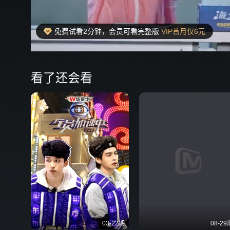
免费试看2分钟，会员可看完整版
VIP首月仅6元
00:18
弹
看了还会看
03-22期
08-29