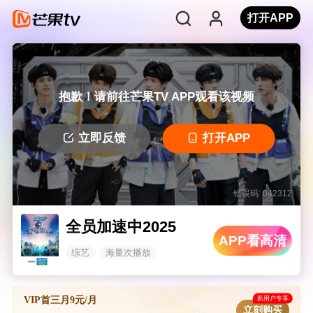
打开APP
抱歉！请前往芒果TV APP观看该视频
立即反馈
打开APP
错误码: 042312
全员加速中2025
APP看高清
综艺
海量次播放
新用户专享
VIP首三月9元/月
立刻购买