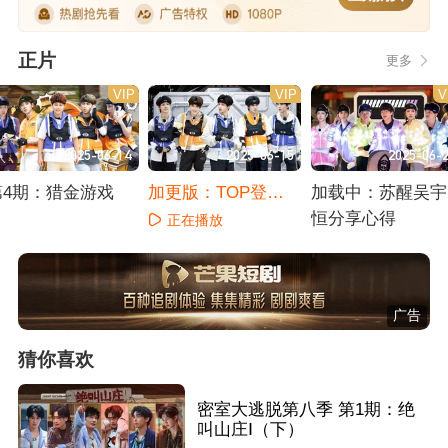
正片
更多
VIP
VIP
V
2025-06-14
2025-06-15
2025-06-
第4期：猎金游戏
加更版：TOP登陆
加载中：苏醒吴宇
少年组合协作
恒分享心得
正在播放
正在播放
正在播放
广告
猜你喜欢
密室大逃脱第八季 第1期：绝
叫山庄Ⅰ（下）