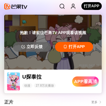
打开APP
抱歉！请前往芒果TV APP观看该视频
立即反馈
打开APP
错误码: 042312
U探泰拉
APP看高清
动漫
27.9万次播放
正片
更多