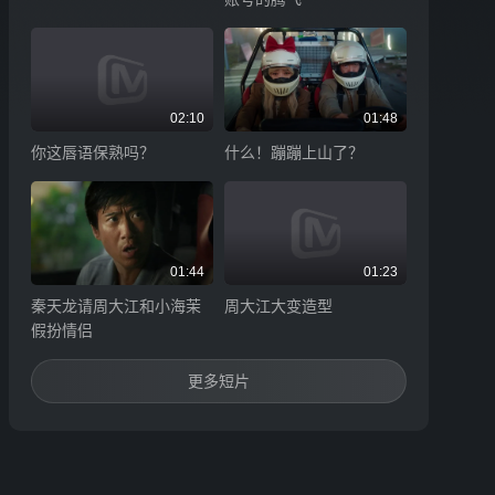
02:10
01:48
你这唇语保熟吗？
什么！蹦蹦上山了？
01:44
01:23
秦天龙请周大江和小海茉
周大江大变造型
假扮情侣
更多短片