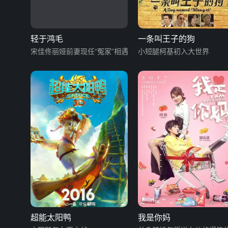
轻于鸿毛
一条叫王子的狗
宋佳佟丽娅前妻现任“冤家”相遇
小短腿柯基初入大世界
超能太阳鸭
我是你妈