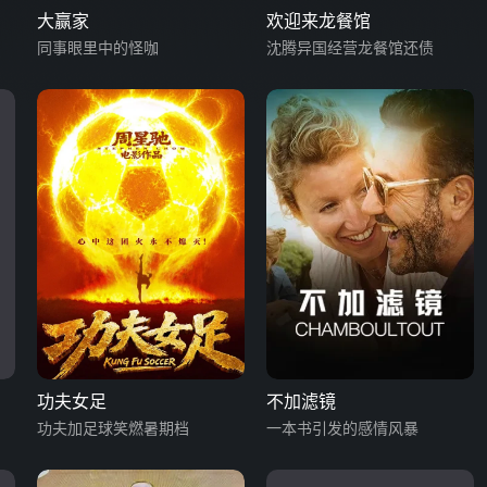
大赢家
欢迎来龙餐馆
同事眼里中的怪咖
沈腾异国经营龙餐馆还债
功夫女足
不加滤镜
功夫加足球笑燃暑期档
一本书引发的感情风暴