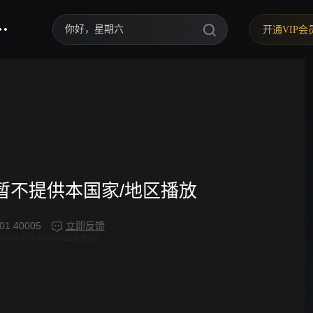
你好，星期六
开通VIP会
中餐厅·南洋拾光季
快乐老家
野狗骨头
忙忙碌碌寻宝藏2
我们的宿舍·归心季
频暂不提供本国家/地区播放
爸爸当家 第五季
01.40005
立即反馈
45b4-9173-e767a192fc16
密室大逃脱 第八季
御廷谣