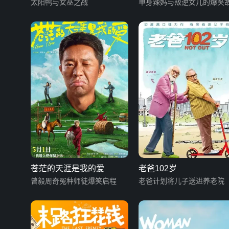
太阳鸭与女巫之战
单身辣妈与叛逆女儿的爆笑
苍茫的天涯是我的爱
老爸102岁
曾毅周奇冤种师徒爆笑启程
老爸计划将儿子送进养老院