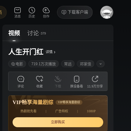
下载客户端
员
消息
历史
创作
视频
讨论
·379
人生开门红
›
详情
电影
719.1万次播放
常远
邓家佳
评论
收藏
下载
换设备看
11.9万分享
VIP畅享海量剧综
VIP畅享海量剧综
热剧抢先看
|
广告特权
|
1080P
立即购买