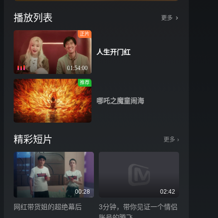
播放列表
更多
正片
人生开门红
01:54:00
推荐
哪吒之魔童闹海
精彩短片
更多
›
00:28
02:42
网红带货姐的超绝幕后
3分钟，带你见证一个情侣
账号的腾飞