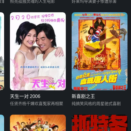
故事
照亮孤独灵魂的人生电影
好莱坞导演妻子惨遭杀害
天生一对 2006
新喜剧之王
任贤齐杨千嬅欢喜冤家再相聚
纯搞笑风格的周星驰式喜剧