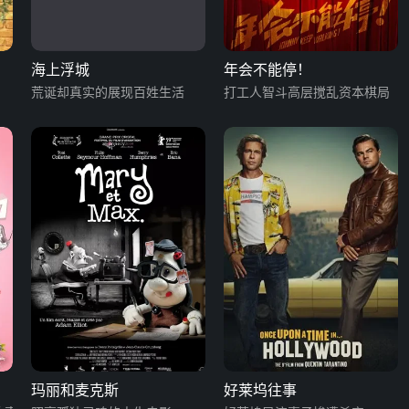
海上浮城
年会不能停！
荒诞却真实的展现百姓生活
打工人智斗高层搅乱资本棋局
玛丽和麦克斯
好莱坞往事