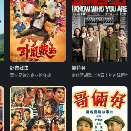
卧鼠藏虫
抓特务
双生兄弟的企业抢夺战
雷佳音胡歌上演四十年追踪博弈