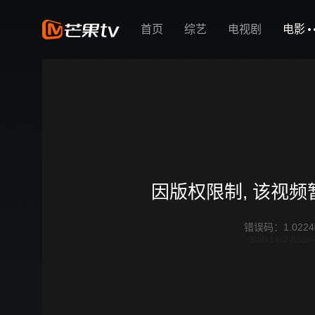
首页
综艺
电视剧
电影
因版权限制, 该视
错误码
：
1.0224
3a9414c2-856a-