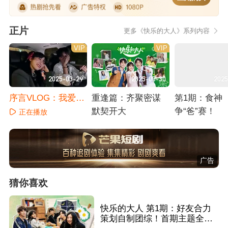
正片
更多《快乐的大人》系列内容
VIP
VIP
2025-03-29
2025-03-30
2025
序言VLOG：我爱有
重逢篇：齐聚密谋
第1期：食神
你的下雨天
默契开大
争“爸”赛！
正在播放
正在播放
正在播放
广告
猜你喜欢
快乐的大人 第1期：好友合力
策划自制团综！首期主题全员