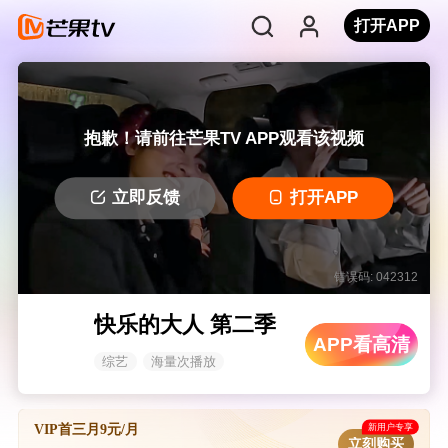
打开APP
抱歉！请前往芒果TV APP观看该视频
立即反馈
打开APP
错误码: 042312
快乐的大人 第二季
APP看高清
综艺
海量次播放
新用户专享
VIP首三月9元/月
立刻购买