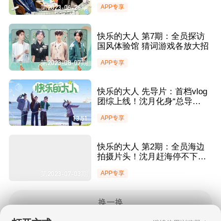
角色扮演爆笑不断
第2023-06-26期
APP专享
快乐的大人 第7期：全员探访
国风体验馆 猜词游戏各放大招
第2023-08-07期
APP专享
快乐的大人 先导片：首档vlog
团综上线！沈月化身“总导
演”王敬轩介绍家人定位
13:51
APP专享
快乐的大人 第2期：全员海边
拍摄片头！沈月赶海停不下
来！
第2023-07-03期
APP专享
换一换