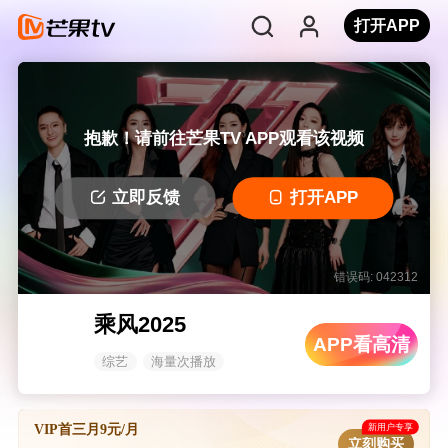
打开APP
抱歉！请前往芒果TV APP观看该视频
立即反馈
打开APP
错误码: 042312
乘风2025
APP看高清
综艺
海量次播放
新用户专享
VIP首三月9元/月
立刻购买