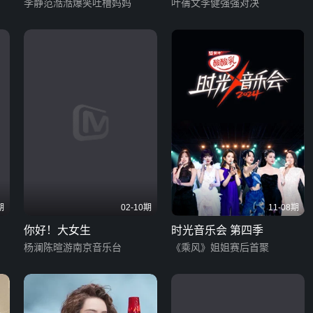
李静范湉湉爆笑吐槽妈妈
叶蒨文李健强强对决
期
02-10期
11-08期
你好！大女生
时光音乐会 第四季
杨澜陈暄游南京音乐台
《乘风》姐姐赛后首聚