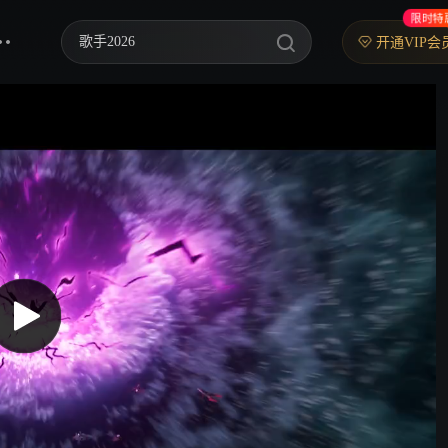
限时特
歌手2026
开通VIP会
你好，星期六
中餐厅·南洋拾光季
快乐老家
野狗骨头
忙忙碌碌寻宝藏2
我们的宿舍·归心季
爸爸当家 第五季
密室大逃脱 第八季