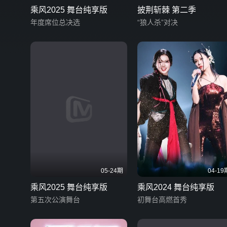
乘风2025 舞台纯享版
披荆斩棘 第二季
年度席位总决选
“狼人杀”对决
05-24期
04-19
乘风2025 舞台纯享版
乘风2024 舞台纯享版
第五次公演舞台
初舞台高燃首秀