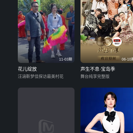
11-03期
06-10
花儿绽放
声生不息·宝岛季
汪涵靳梦佳探访最美村花
舞台纯享完整版