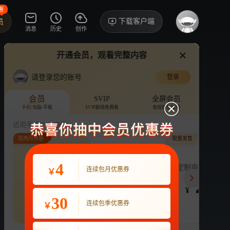
惠
下载客户端
员
消息
历史
创作
开通会员，观看完整内容
视频
讨论
·7319
请登录您的账号
登录
乘风2025
›
详情
会员
SVIP
全屏会员
手机/电脑/平板
SVIP剧场免费看
电视端也能用
综艺
女性
音乐
竞演
适用手机/Pad/电脑
首两月特惠
限量发售
评论
收藏
下载
换设备看
736.3万分享
连续包月
4
连续包季
定制电子吧唧年
连续包月优惠券
￥
22
63
248
开通VIP会员
免前贴片广告，解锁会员权益
¥
¥
¥
热剧抢先看
|
广告特权
|
1080P
30
22
连续包季优惠券
￥
立即开通