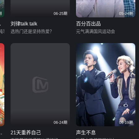
期
06-25期
05-24期
演
刘律talk talk
百分百出品
台纯享版
选热门还是坚持热爱？
元气满满国风运动会
期
06-24期
06-19期
中
21天重养自己
声生不息