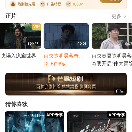
正片
更多
VIP
129:35
02:21
04:
肖央误入疯癫世界
肖央陈明昊蒋奇明
肖央春夏陈明昊蒋
展现绝佳精神状态
奇明开启“伟大冒险
正在播放
正在播放
正在播放
广告
猜你喜欢
APP专享
APP专享