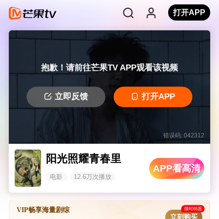
打开APP
抱歉！请前往芒果TV APP观看该视频
立即反馈
打开APP
错误码: 042312
阳光照耀青春里
APP看高清
电影
12.6万次播放
限时特惠
VIP畅享海量剧综
立刻购买