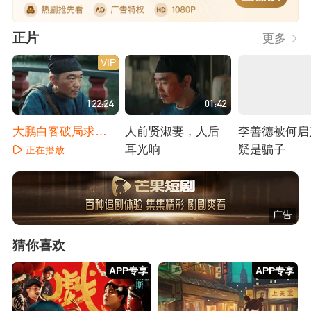
正片
更多
VIP
122:24
01:42
大鹏白客破局求生
人前贤淑妻，人后
李善德被何启
千里送荔枝
耳光响
疑是骗子
正在播放
正在播放
正在播放
广告
猜你喜欢
APP专享
APP专享