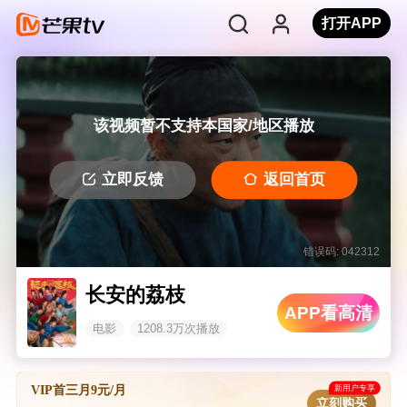
打开APP
该视频暂不支持本国家/地区播放
立即反馈
返回首页
错误码: 042312
长安的荔枝
APP看高清
电影
1208.3万次播放
新用户专享
VIP首三月9元/月
立刻购买