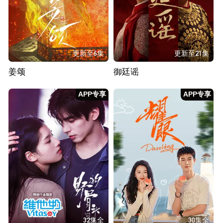
更新至6集
更新至21集
姜颂
御廷谣
APP专享
APP专享
32集全
30集全