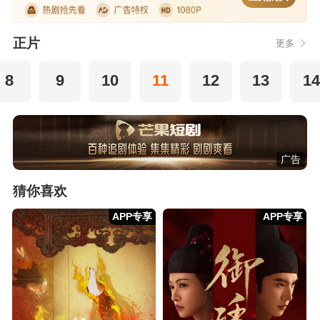
正片
更多
8
9
10
11
12
13
14
广告
猜你喜欢
APP专享
APP专享