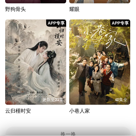
野狗骨头
耀眼
APP专享
APP专享
更新至22集
40集全
云归槿时安
小巷人家
换一换