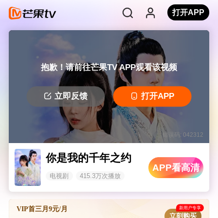
打开APP
抱歉！请前往芒果TV APP观看该视频
立即反馈
打开APP
错误码: 042312
你是我的千年之约
APP看高清
电视剧
415.3万次播放
新用户专享
VIP首三月9元/月
立刻购买