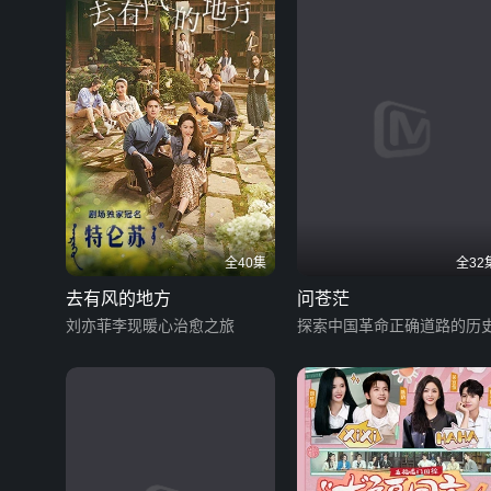
全40集
全32
去有风的地方
问苍茫
刘亦菲李现暖心治愈之旅
探索中国革命正确道路的历