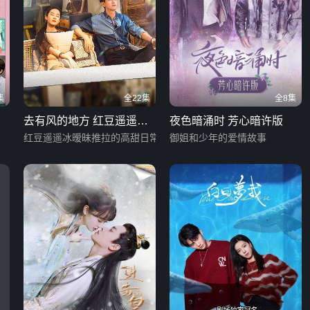
集
全22集
全8集
去有风的地方 红豆遥遥冰
夜色暗涌时 芳心暗许版
日常篇
红豆遥遥冰暧昧推拉的高甜日常
御姐和少年的爱情故事