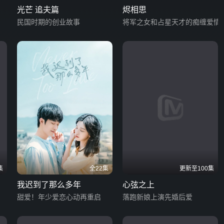
光芒 追夫篇
烬相思
民国时期的创业故事
将军之女和占星天才的痴缠爱情
集
全22集
更新至100集
我迟到了那么多年
心弦之上
甜爱！年少爱恋心动再重启
落跑新娘上演先婚后爱