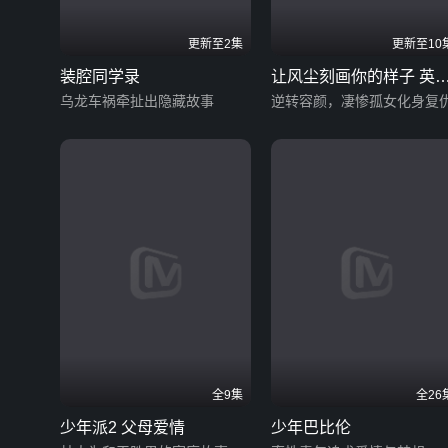
更新至2集
更新至10
装腔同学录
让风尘刻画你的样子 英
乌龙车祸牵扯出隐藏故事
版
逆转容颜，凄惨孤女化身复
全9集
全26
少年派2 父母爱情
少年巴比伦