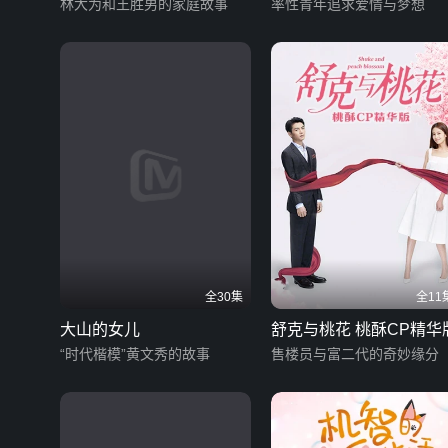
林大为和王胜男的家庭故事
率性青年追求爱情与梦想
全30集
全11
大山的女儿
舒克与桃花 桃酥CP精华
“时代楷模”黄文秀的故事
售楼员与富二代的奇妙缘分