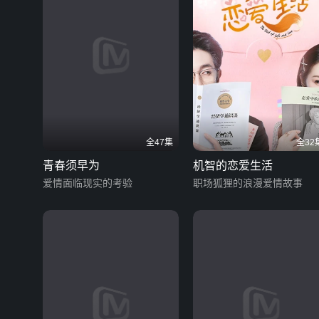
全47集
全32
青春须早为
机智的恋爱生活
爱情面临现实的考验
职场狐狸的浪漫爱情故事