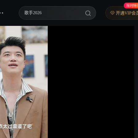
限时特
歌手2026
开通VIP会
乘风2026
中餐厅·南洋拾光季
快乐老家
忙忙碌碌寻宝藏2
妻子的浪漫旅行2026
我们的宿舍·归心季
克制升温
爸爸当家 第五季
你好，星期六