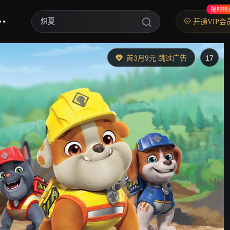
限时特
炽夏
开通VIP会
歌手2026
首3月9元 跳过广告
17
乘风2026
中餐厅·南洋拾光季
快乐老家
忙忙碌碌寻宝藏2
妻子的浪漫旅行2026
我们的宿舍·归心季
克制升温
爸爸当家 第五季