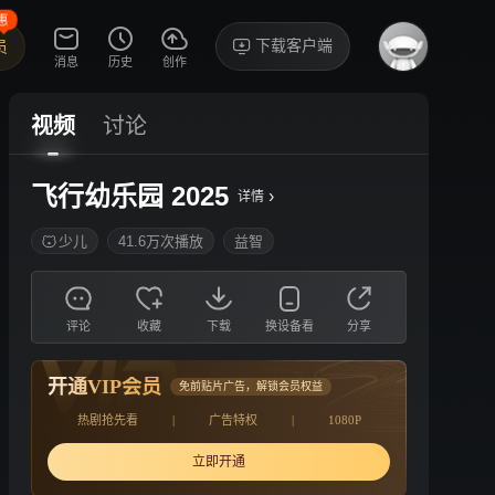
惠
下载客户端
员
消息
历史
创作
视频
讨论
飞行幼乐园 2025
›
详情
少儿
41.6万次播放
益智
评论
收藏
下载
换设备看
分享
开通VIP会员
免前贴片广告，解锁会员权益
热剧抢先看
|
广告特权
|
1080P
立即开通