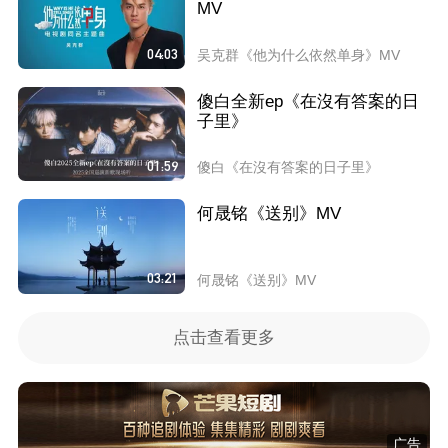
MV
04:03
吴克群《他为什么依然单身》MV
傻白全新ep《在沒有答案的日
子里》
01:59
傻白《在沒有答案的日子里》
何晟铭《送别》MV
03:21
何晟铭《送别》MV
点击查看更多
广告