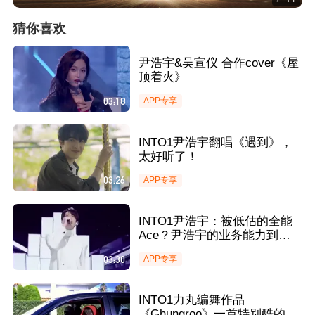
猜你喜欢
尹浩宇&吴宣仪 合作cover《屋
顶着火》
03:18
APP专享
INTO1尹浩宇翻唱《遇到》，
太好听了！
03:26
APP专享
INTO1尹浩宇：被低估的全能
Ace？尹浩宇的业务能力到底
有多强
03:30
APP专享
INTO1力丸编舞作品
《Ghungroo》一首特别酷的印