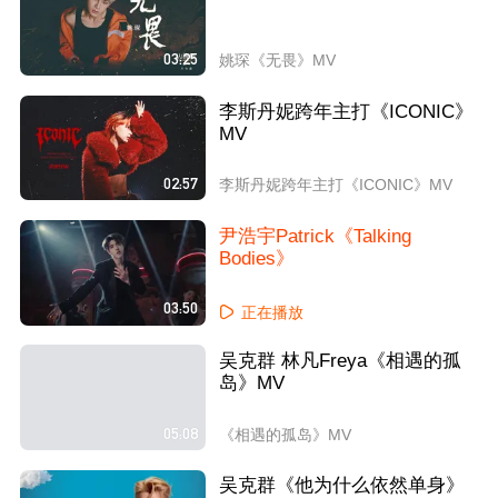
03:25
姚琛《无畏》MV
李斯丹妮跨年主打《ICONIC》
MV
02:57
李斯丹妮跨年主打《ICONIC》MV
尹浩宇Patrick《Talking
Bodies》
03:50
正在播放
吴克群 林凡Freya《相遇的孤
岛》MV
05:08
《相遇的孤岛》MV
吴克群《他为什么依然单身》