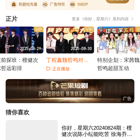
正片
更多《你好，星期六》系列内容
VIP
VIP
V
2025-08-29
2025-08-30
2025-08-
超前探班：檀健次
丁程鑫魏哲鸣对跳
特别企划：宋茜魏
陈哲远彩排
开场
哲鸣超甜互动
正在播放
正在播放
正在播放
广告
猜你喜欢
你好，星期六20240824期：檀
健次说陈小纭能吃苦 徐海乔到