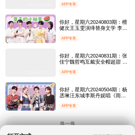
好六还在学唱跳
第2024-08-24期
APP专享
你好，星期六20240803期：檀
健次王玉雯演绎替身文学 李雪
琴选择杨迪终究是错付了
第2024-08-03期
APP专享
你好，星期六20240831期：张
佳宁魏哲鸣互戴安全帽超甜 胡
一天翟潇闻带菜上好六
第2024-08-31期
APP专享
你好，星期六20240504期：杨
丞琳汪东城李斯丹妮唱《雨
爱》 郑云龙蔡程昱石凯合唱梦
第2024-05-04期
APP专享
回梅溪湖
换一换