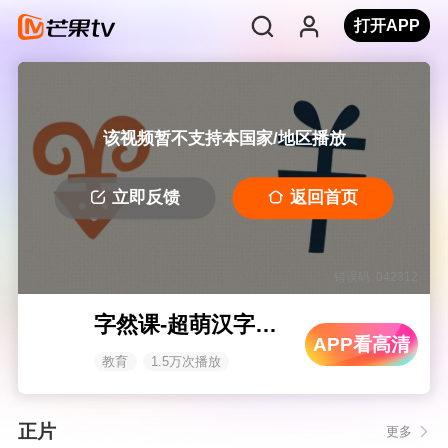
打开APP
该视频暂不支持本国家/地区播放
立即反馈
返回首页
错误码: 042312
字然课-超萌汉字启蒙动画
APP看高清
教育
1.5万次播放
正片
更多