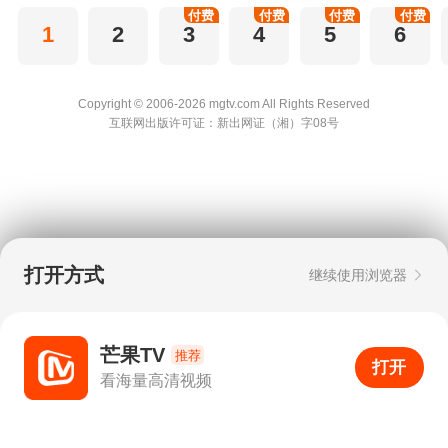
付费
付费
付费
付费
1
2
3
4
5
6
Copyright © 2006-2026 mgtv.com All Rights
Reserved
互联网出版许可证：新出网证（湘）字08号
打开方式
继续使用浏览器
芒果TV
推荐
打开
APP
0
看海量高清视频
打开APP
超清画质
评论
下载
分享