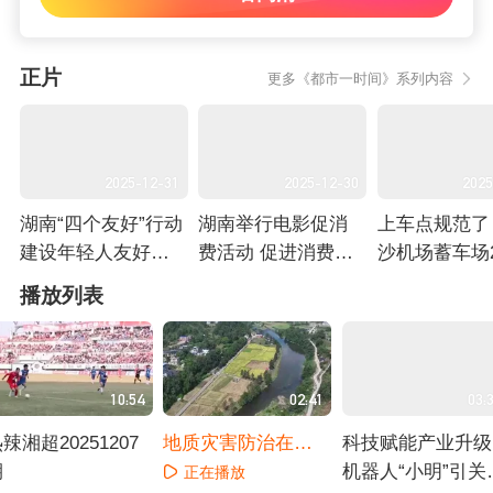
正片
更多《都市一时间》系列内容
2025-12-31
2025-12-30
2025
湖南“四个友好”行动
湖南举行电影促消
上车点规范了
建设年轻人友好省
费活动 促进消费新
沙机场蓄车场
份
场景
启用试运行
正在播放
正在播放
正在播放
播放列表
10:54
02:41
03:
辣湘超20251207
地质灾害防治在行
科技赋能产业升级
期
动 张家界桑植县：
机器人“小明”引关
正在播放