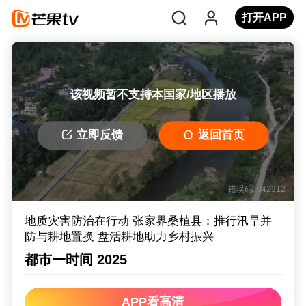
打开APP
该视频暂不支持本国家/地区播放
立即反馈
返回首页
错误码: 042312
地质灾害防治在行动 张家界桑植县：推行汛旱并
防与耕地置换 盘活耕地助力乡村振兴
都市一时间 2025
APP看高清