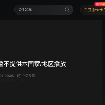
限时特
歌手2026
开通VIP会
乘风2026
中餐厅·南洋拾光季
快乐老家
忙忙碌碌寻宝藏2
妻子的浪漫旅行2026
频暂不提供本国家/地区播放
我们的宿舍·归心季
01.40005
立即反馈
446b-b915-3f40e6e2137c
克制升温
爸爸当家 第五季
你好，星期六