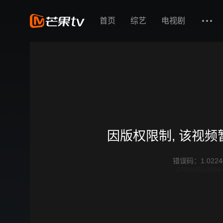
首页
综艺
电视剧
因版权限制, 该视
错误码
：
1.0224
2706b352-2684-