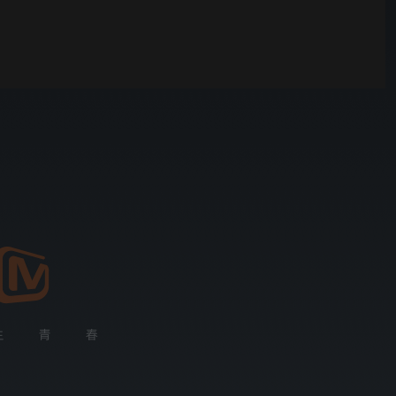
野狗骨头
00:01
自动
倍速