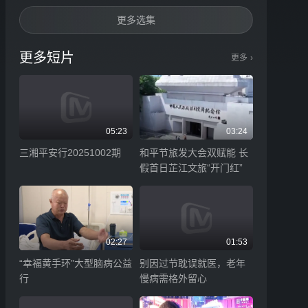
更多选集
更多短片
更多
›
05:23
03:24
三湘平安行20251002期
和平节旅发大会双赋能 长
假首日芷江文旅“开门红”
02:27
01:53
“幸福黄手环”大型脑病公益
别因过节耽误就医，老年
行
慢病需格外留心