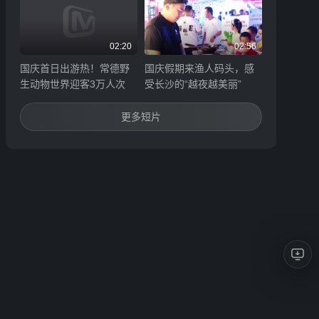
02:20
02:56
国庆首日出游热！常德野
国庆假期来渔人码头，感
生动物世界迎客3万人次
受长沙的“越夜越美丽”
更多短片