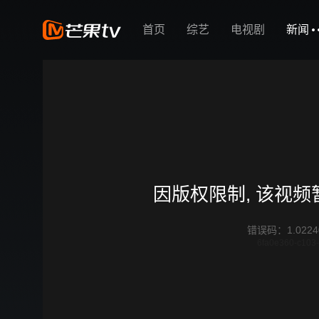
首页
综艺
电视剧
新闻
因版权限制, 该视
错误码
：
1.0224
6fa0e360-c103-