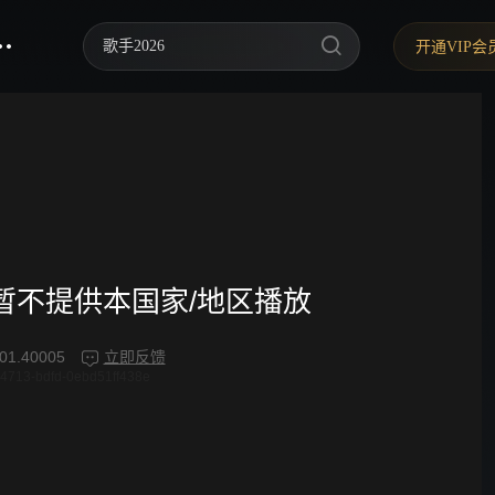
歌手2026
开通VIP会
你好，星期六
中餐厅·南洋拾光季
快乐老家
野狗骨头
忙忙碌碌寻宝藏2
频暂不提供本国家/地区播放
我们的宿舍·归心季
01.40005
立即反馈
4713-bdfd-0ebd51ff438e
爸爸当家 第五季
密室大逃脱 第八季