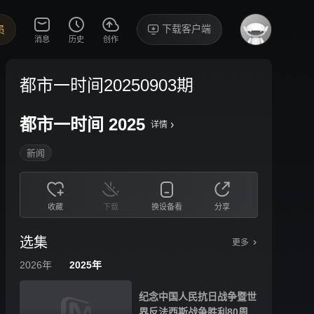
下载客户端
员
消息
历史
创作
都市一时间20250903期
都市一时间 2025
›
详情
新闻
收藏
下载
换设备看
分享
选集
更多
2026年
2025年
纪念中国人民抗日战争暨世
界反法西斯战争胜利80周