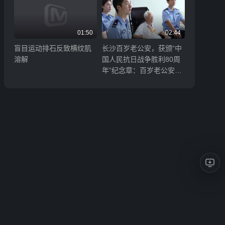
01:50
02:44
盲目运动排石反致横纹肌
长沙百岁老公安，获颁“中
溶解
国人民抗日战争胜利80周
年”纪念章：百岁老公安与
年轻民警 共同观看九三阅
兵盛况