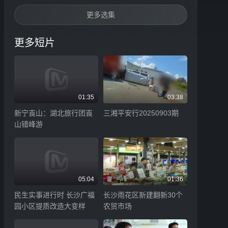
更多选集
更多短片
01:35
03:38
新宁崀山：湖北旅行团崀
三湘平安行20250903期
山错峰游
05:04
01:36
民生实事进行时 长沙广福
长沙雨花区新建翻新30个
园小区提质改造大变样
农贸市场