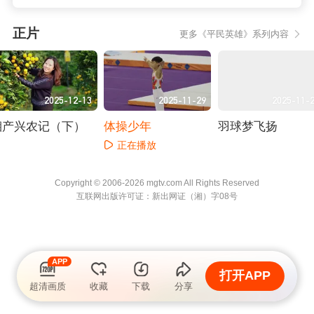
正片
更多《平民英雄》系列内容
2025-12-13
2025-11-29
2025-11-
湘产兴农记（下）
体操少年
羽球梦飞扬
正在播放
正在播放
正在播放
Copyright © 2006-2026 mgtv.com All Rights
Reserved
互联网出版许可证：新出网证（湘）字08号
APP
打开APP
超清画质
收藏
下载
分享