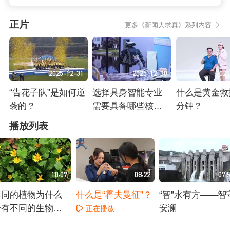
正片
更多《新闻大求真》系列内容
2025-12-31
2025-12-30
2025
“告花子队”是如何逆
选择具身智能专业
什么是黄金救援
袭的？
需要具备哪些核心
分钟？
能力？
正在播放
正在播放
正在播放
播放列表
10:07
08:22
07:
不同的植物为什么
什么是“霍夫曼征”？
“智”水有方——智
会有不同的生物钟
安澜
正在播放
呢？
正在播放
正在播放