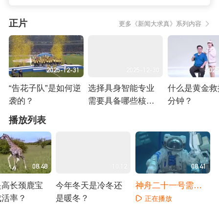
正片
更多《新闻大求真》系列内容
2025-12-31
2025-12-30
2025
“告花子队”是如何逆
选择具身智能专业
什么是黄金救援
袭的？
需要具备哪些核心
分钟？
能力？
正在播放
正在播放
正在播放
播放列表
08:48
10:12
08:41
提高长颈鹿宝
今年冬天是冷冬还
神舟二十一号需要
成活率？
是暖冬？
完成哪些特殊太空
正在播放
任务？
播放
正在播放