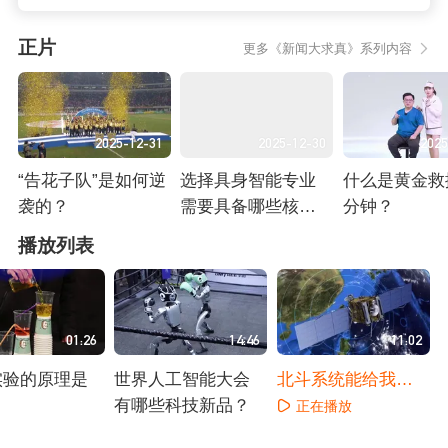
正片
更多《新闻大求真》系列内容
2025-12-31
2025-12-30
2025
“告花子队”是如何逆
选择具身智能专业
什么是黄金救援
袭的？
需要具备哪些核心
分钟？
能力？
正在播放
正在播放
正在播放
播放列表
01:26
14:46
11:02
实验的原理是
世界人工智能大会
北斗系统能给我们
？
有哪些科技新品？
带来什么？
正在播放
播放
正在播放