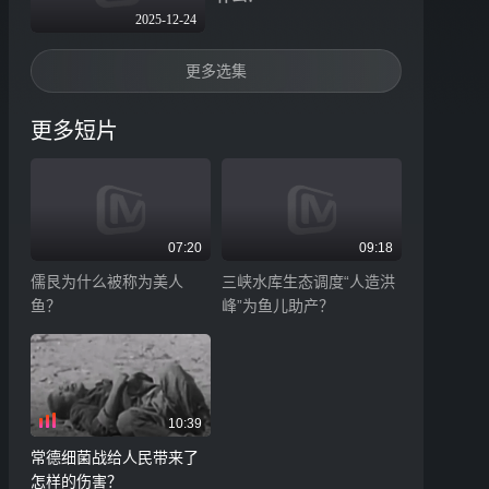
2025-12-24
更多选集
更多短片
07:20
09:18
儒艮为什么被称为美人
三峡水库生态调度“人造洪
鱼？
峰”为鱼儿助产？
10:39
常德细菌战给人民带来了
怎样的伤害？