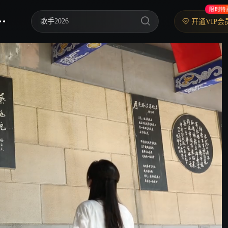
限时特
歌手2026
开通VIP会
乘风2026
中餐厅·南洋拾光季
快乐老家
忙忙碌碌寻宝藏2
妻子的浪漫旅行2026
我们的宿舍·归心季
克制升温
爸爸当家 第五季
你好，星期六