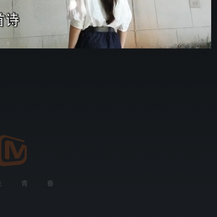
野狗骨头
10:39
576P
倍速