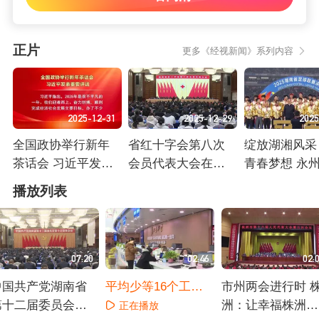
正片
更多《经视新闻》系列内容
2025-12-31
2025-12-29
2025
全国政协举行新年
省红十字会第八次
绽放湖湘风采
茶话会 习近平发表
会员代表大会在长
青春梦想 永
重要讲话
沙开幕
取2025湘超
正在播放
正在播放
正在播放
播放列表
军
07:20
02:46
02:
中国共产党湖南省
平均少等16个工作
市州两会进行时 
第十二届委员会第
日！ 湖南让群众办
洲：让幸福株洲更
正在播放