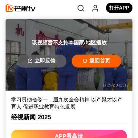
打开APP
该视频暂不支持本国家/地区播放
立即反馈
返回首页
错误码: 042312
学习贯彻省委十二届九次全会精神 以产聚才以产
育人 促进职业教育特色发展
经视新闻 2025
APP看高清