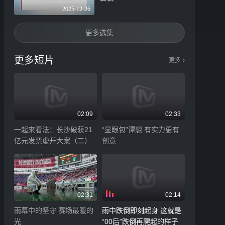
2025-12-26
更多选集
更多短片
更多
›
02:09
02:33
一起来看法：长沙破获21
“显眼包”谭想 有实力更有
亿元发票虚开大案（二）
创意
02:31
02:14
雨幕中的坚守 赛场最暖的
雨中跌倒即刻起身 这就是
光
“00后”跌倒再爬起的样子