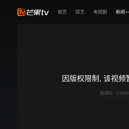
首页
综艺
电视剧
新闻
因版权限制, 该视
错误码
：
1.0224
2f6b69df-abc3-