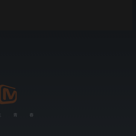
00:01
自动
倍速