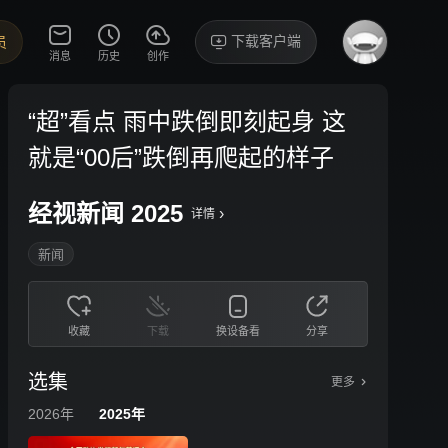
下载客户端
员
消息
历史
创作
“超”看点 雨中跌倒即刻起身 这
就是“00后”跌倒再爬起的样子
经视新闻 2025
›
详情
新闻
收藏
下载
换设备看
分享
选集
更多
2026年
2025年