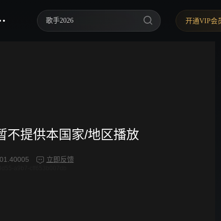
歌手2026
开通VIP会
你好，星期六
中餐厅·南洋拾光季
快乐老家
野狗骨头
忙忙碌碌寻宝藏2
频暂不提供本国家/地区播放
我们的宿舍·归心季
01.40005
立即反馈
4d55-a9b7-cff653b007db
爸爸当家 第五季
密室大逃脱 第八季