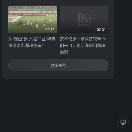
02:32
02:31
从“保级”到“八强” “益”碗麻
这不仅是一场竞技较量 他
辣烫烫出湘超黑马！
们来自五湖四海却因湘超
而聚
更多短片