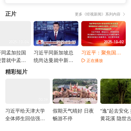
正片
更多《经视新闻》系列内容
2025-10-04
2025-10-03
2025-10-02
平同孟加拉国
习近平同新加坡总
习近平：聚焦国家
楚普就中孟建
统尚达曼就中新建
重大战略需求提高
正在播放
周年互致贺电
交35周年互致贺电
人才培养质量 更好
播放
正在播放
精彩短片
服务经济社会发展
00:39
02:54
习近平给天津大学
假期天气晴好 日夜
“逸”起去安化
全体师生回信强调
畅游不停
黄花溪 隐世
聚焦国家重大战略
千年奇树 缘
正在播放
正在播放
正在播放