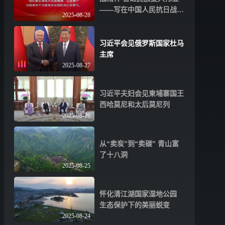
——写在中国人民抗日战争
2025-08-28
暨世界反法西斯战争胜利八
十周年之际
习近平会见俄罗斯国家杜马
主席
2025-08-27
习近平夫妇会见柬埔寨国王
西哈莫尼和太后莫尼列
2025-08-26
从“卖炭”到“卖碳” 青山富
了十八洞
2025-08-25
怀化清江湖国家湿地公园
生态保护下的美丽蜕变
2025-08-24