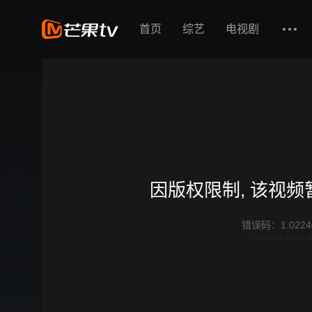
首页
综艺
电视剧
因版权限制, 该视
错误码
：
1.0224
11f9d1a8-a3d4-