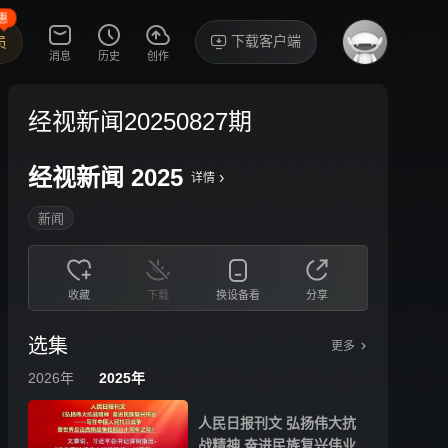
惠
下载客户端
员
消息
历史
创作
经视新闻20250827期
经视新闻 2025
›
详情
新闻
收藏
下载
换设备看
分享
选集
更多
2026年
2025年
人民日报刊文 弘扬伟大抗
战精神 奋进民族复兴伟业