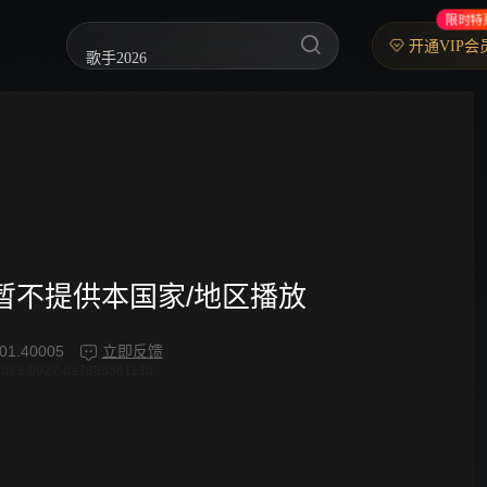
限时特
歌手2026
开通VIP会
乘风2026
中餐厅·南洋拾光季
快乐老家
忙忙碌碌寻宝藏2
妻子的浪漫旅行2026
频暂不提供本国家/地区播放
我们的宿舍·归心季
01.40005
立即反馈
4b23-9927-da788b56113d
克制升温
爸爸当家 第五季
你好，星期六