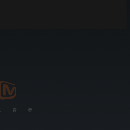
野狗骨头
00:01
自动
倍速