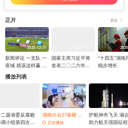
正片
更多
2025-12-31
2025-12-30
2025
新闻评论 一支队 一
国家主席习近平将
“十四五”湖南
座城 就该这样赢 20
发表二〇二六年新
稳步增长
25湘超永州队夺冠
年贺词
正在播放
正在播放
正在播放
播放列表
启示录
01:15
02:37
02:
十二届省委反腐败
湖南出台27条硬举
护航神舟飞天 湘
协调小组第四次会
措促就业 因城施策
助力航天强国征程
正在播放