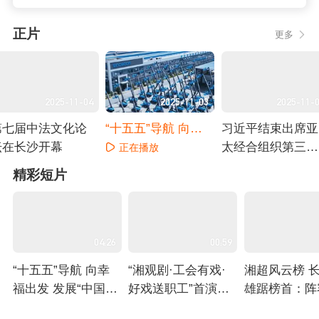
正片
更多
2025-11-04
2025-11-03
2025-11-
第七届中法文化论
“十五五”导航 向幸
习近平结束出席亚
坛在长沙开幕
福出发 发展“中国人
太经合组织第三十
正在播放
经济” 拓宽全球价值
二次领导人非正式
正在播放
正在播放
精彩短片
链新边界
会议和对韩国的国
事访问回到北京
04:26
00:59
“十五五”导航 向幸
“湘观剧·工会有戏·
湘超风云榜 
福出发 发展“中国人
好戏送职工”首演活
雄踞榜首：阵
经济” 拓宽全球价值
动在长沙举办
深厚 它队难
正在播放
正在播放
正在播放