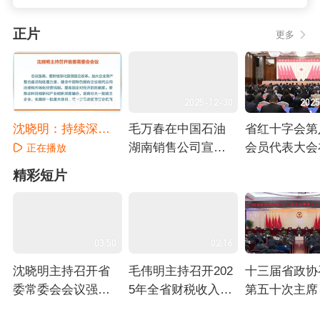
正片
更多
2025-12-31
2025-12-30
2025
沈晓明：持续深化
毛万春在中国石油
省红十字会第
国资国企改革 为经
湖南销售公司宣讲
会员代表大会
正在播放
济社会高质量发展
调研 强化能源保障
沙开幕
正在播放
正在播放
精彩短片
作出更大贡献
助力“三高四新”
03:50
02:16
沈晓明主持召开省
毛伟明主持召开202
十三届省政协
委常委会会议强调
5年全省财税收入汇
第五十次主席
持续深化国资国企
报会 开新局 立新功
大）会议 毛
正在播放
正在播放
正在播放