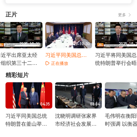
正片
更多
2025-10-31
2025-10-30
2025-10-
习近平出席亚太经
习近平同美国总统
习近平将同美国总
合组织第三十二次
特朗普在釜山举行
统特朗普举行会晤
正在播放
领导人非正式会议
会晤
正在播放
正在播放
精彩短片
并发表重要讲话
04:35
03:04
习近平同美国总统
沈晓明调研张家界
毛伟明在衡阳
特朗普在釜山举行
市经济社会发展情
时强调 以衡
会晤
况 科学制定“十五
之“智” 筑质
正在播放
正在播放
正在播放