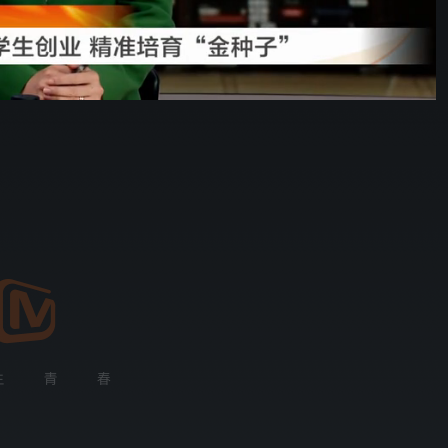
野狗骨头
02:08
576P
倍速