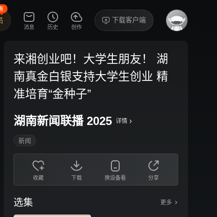
惠
下载客户端
员
消息
历史
创作
来湘创业吧！大学生朋友！ 湖
南真金白银支持大学生创业 精
准培育“金种子”
湖南新闻联播 2025
›
详情
新闻
收藏
下载
换设备看
分享
选集
更多