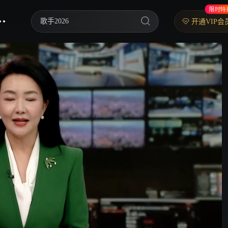
限时特
歌手2026
开通VIP会
乘风2026
中餐厅·南洋拾光季
快乐老家
忙忙碌碌寻宝藏2
妻子的浪漫旅行2026
我们的宿舍·归心季
克制升温
爸爸当家 第五季
你好，星期六