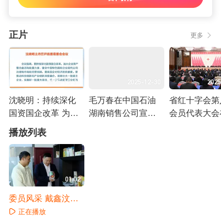
正片
更多
2025-12-31
2025-12-30
2025
沈晓明：持续深化
毛万春在中国石油
省红十字会第
国资国企改革 为经
湖南销售公司宣讲
会员代表大会
济社会高质量发展
调研 强化能源保障
沙开幕
正在播放
正在播放
正在播放
播放列表
作出更大贡献
助力“三高四新”
01:02
委员风采 戴鑫汶：
推动湖南中医药产
正在播放