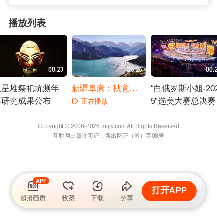
播放列表
00:23
00:26
00:
三星堆祭祀坑测年
新疆阜康：秋意渐
“白俄罗斯小姐-20
等研究成果公布
浓 天山天池醉游人
5”选美大赛总决赛
正在播放
官
正在播放
正在播放
Copyright © 2006-2026 mgtv.com All Rights
Reserved
互联网出版许可证：新出网证（湘）字08号
APP
打开APP
超清画质
收藏
下载
分享