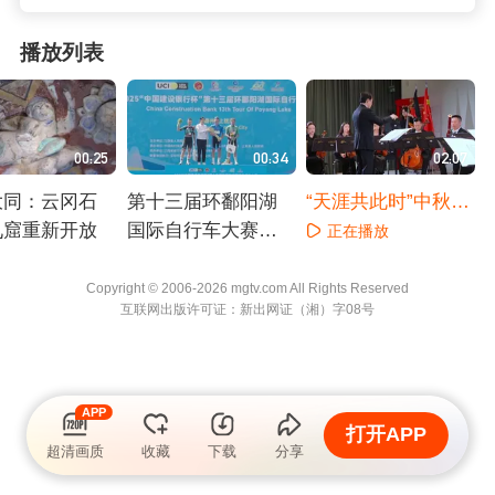
播放列表
00:25
00:34
02:07
大同：云冈石
第十三届环鄱阳湖
“天涯共此时”中秋音
九窟重新开放
国际自行车大赛落
乐会在德国举行
正在播放
幕
播放
正在播放
Copyright © 2006-2026 mgtv.com All Rights
Reserved
互联网出版许可证：新出网证（湘）字08号
APP
打开APP
超清画质
收藏
下载
分享