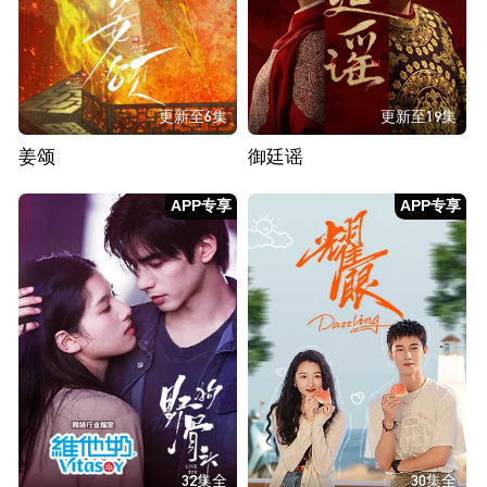
更新至6集
更新至19集
姜颂
御廷谣
APP专享
APP专享
32集全
30集全