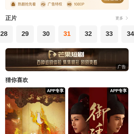
正片
更多
28
29
30
31
32
33
34
广告
猜你喜欢
APP专享
APP专享