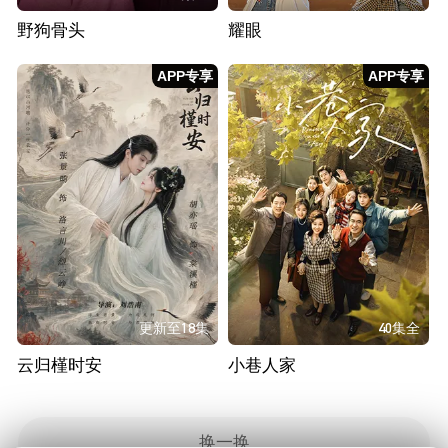
野狗骨头
耀眼
APP专享
APP专享
更新至18集
40集全
云归槿时安
小巷人家
换一换