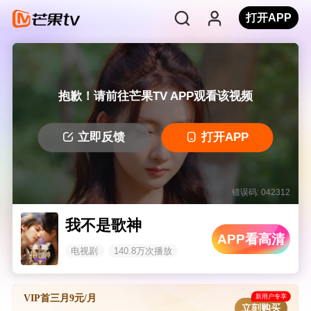
打开APP
抱歉！请前往芒果TV APP观看该视频
立即反馈
打开APP
错误码: 042312
我不是歌神
APP看高清
电视剧
140.8万次播放
新用户专享
VIP首三月9元/月
立刻购买