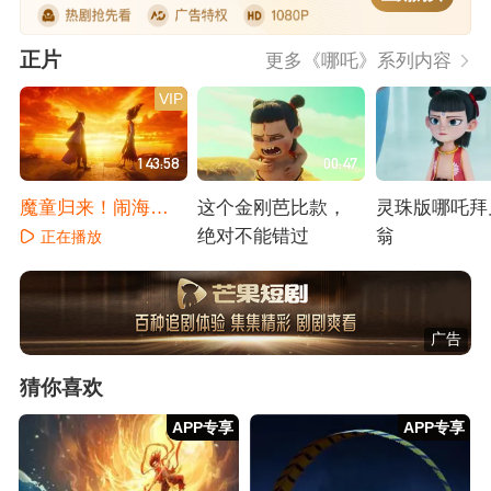
正片
更多《哪吒》系列内容
VIP
143:58
00:47
魔童归来！闹海之
这个金刚芭比款，
灵珠版哪吒拜
战一触即发
绝对不能错过
翁
正在播放
正在播放
正在播放
广告
猜你喜欢
APP专享
APP专享