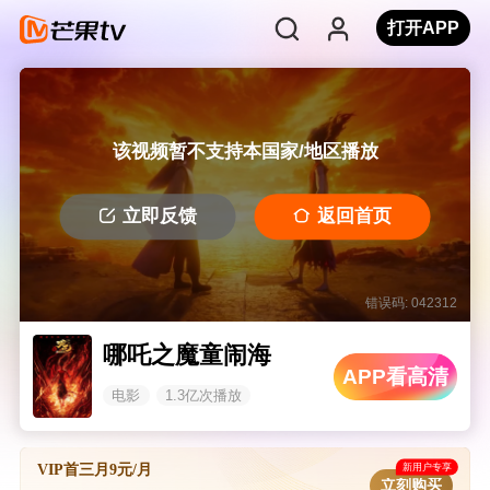
打开APP
该视频暂不支持本国家/地区播放
立即反馈
返回首页
错误码: 042312
哪吒之魔童闹海
APP看高清
电影
1.3亿次播放
新用户专享
VIP首三月9元/月
立刻购买