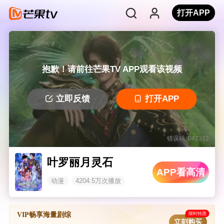
打开APP
抱歉！请前往芒果TV APP观看该视频
立即反馈
打开APP
错误码: 042312
叶罗丽月灵石
APP看高清
动漫
4204.5万次播放
限时特惠
VIP畅享海量剧综
立刻购买