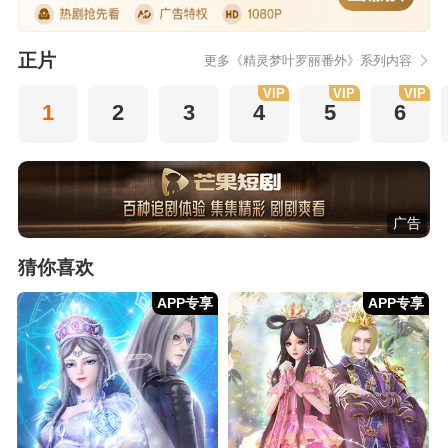
正片
更多《精灵梦叶罗丽番外》系列内容
VIP
VIP
VIP
1
2
3
4
5
6
广告
猜你喜欢
APP专享
APP专享