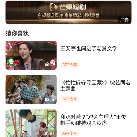
广告
猜你喜欢
王安宇也闯进了老舅文学
00:23
APP专享
《忙忙碌碌寻宝藏2》综艺同名
主题曲
03:16
APP专享
和鸡对峙？“鸡舍主理人”王俊
凯手动维持鸡舍秩序
01:51
APP专享