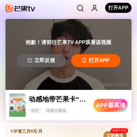
打开APP
抱歉！请前往芒果TV APP观看该视频
立即反馈
打开APP
错误码: 042312
动感地带芒果卡“无限X”巡回演唱会-南昌站
APP看高清
综艺
海量次播放
新用户专享
VIP首三月9元/月
立刻购买