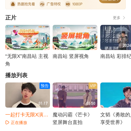
正片
更多
2024-12-14
2024-12-14
2024
“无限X”南昌站 主视
南昌站 竖屏视角
南昌站 彩排
角
正在播放
正在播放
正在播放
播放列表
预告
VIP
01:17
01:50
一起打卡无限X演唱
魔动闪霸《芒卡》
文韬《勇敢的
会
竖屏舞台直拍
享受世界》
正在播放
正在播放
正在播放