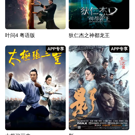
叶问4 粤语版
狄仁杰之神都龙王
APP专享
APP专享