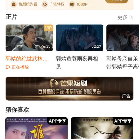
正片
更多
VIP
146:35
02:27
郭靖的绝世武林传
郭靖黄蓉雨夜再相
郭靖母亲自杀
说
见
带郭靖母子离
正在播放
正在播放
正在播放
广告
猜你喜欢
APP专享
APP专享