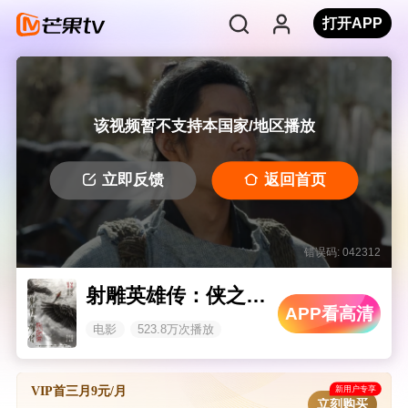
打开APP
该视频暂不支持本国家/地区播放
立即反馈
返回首页
错误码: 042312
射雕英雄传：侠之大者
APP看高清
电影
523.8万次播放
新用户专享
VIP首三月9元/月
立刻购买